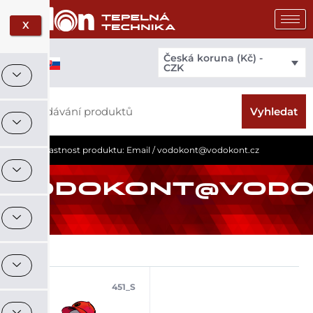
Přeskočit
na
X
obsah
Česká koruna (Kč) -
CZK
Search
Vyhledat
Domů
/ Vlastnost produktu: Email / vodokont@vodokont.cz
VODOKONT@VODO
451_S