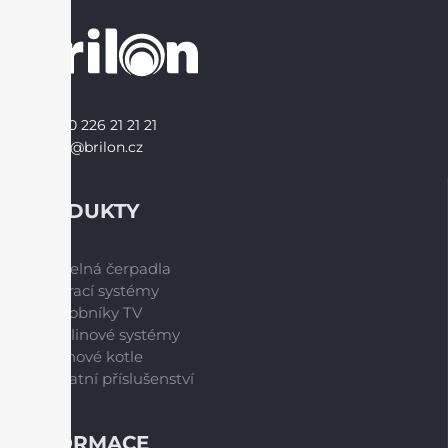
+420 226 21 21 21
info@brilon.cz
PRODUKTY
Tepelná čerpadla
Větrací systémy
Zásobníky TV
Spalinové systémy
Plynové kotle
Ostatní příslušenství
INFORMACE