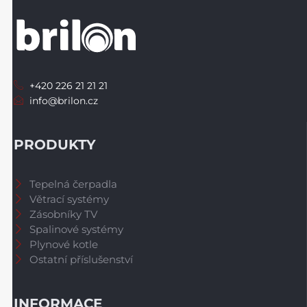
+420 226 21 21 21
info@brilon.cz
PRODUKTY
Tepelná čerpadla
Větrací systémy
Zásobníky TV
Spalinové systémy
Plynové kotle
Ostatní příslušenství
INFORMACE