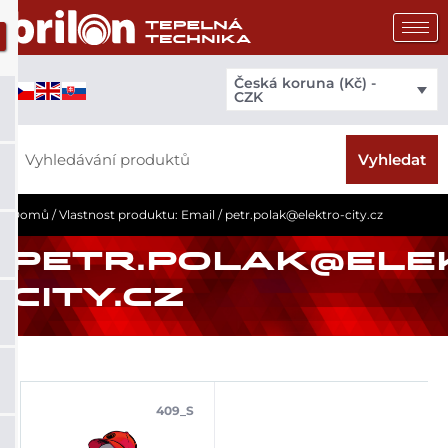
Přeskočit
na
obsah
Česká koruna (Kč) -
CZK
Search
Vyhledat
Domů
/ Vlastnost produktu: Email / petr.polak@elektro-city.cz
PETR.POLAK@ELE
CITY.CZ
409_S