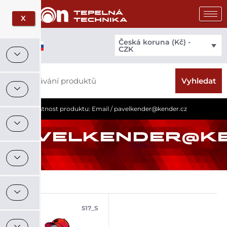
Přeskočit
na
X
obsah
Česká koruna (Kč) -
CZK
Search
Vyhledat
Domů
/ Vlastnost produktu: Email / pavelkender@kender.cz
PAVELKENDER@KE
517_S