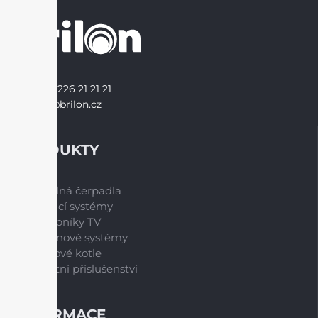
+420 226 21 21 21
info@brilon.cz
PRODUKTY
Tepelná čerpadla
Větrací systémy
Zásobníky TV
Spalinové systémy
Plynové kotle
Ostatní příslušenství
INFORMACE