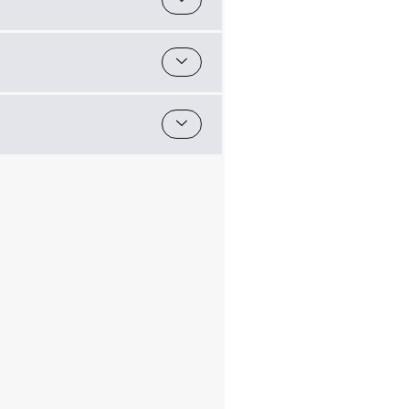
David Bičan
Kontakt
+420 731 119 405
Sídlo, provozovna
Popovice