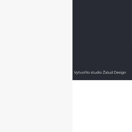
Naši pracovníci CZ
Naši pracovníci SK
Ochrana osobních údajů
Copyright © Brilon a.s.
2026
Vytvořilo studio Žalud Design