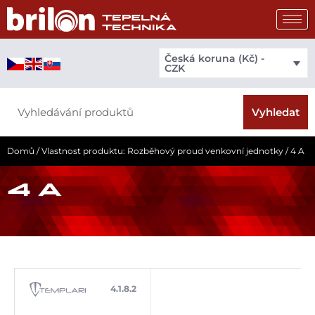
Přeskočit
na
obsah
Česká koruna (Kč) -
CZK
Search
Vyhledat
Domů
/ Vlastnost produktu: Rozběhový proud venkovní jednotky / 4 A
4 A
4.1.8.2