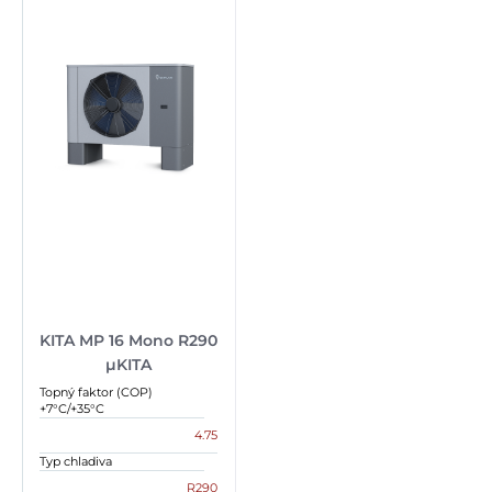
KITA MP 16 Mono R290
µKITA
Topný faktor (COP)
+7°C/+35°C
4.75
Typ chladiva
R290