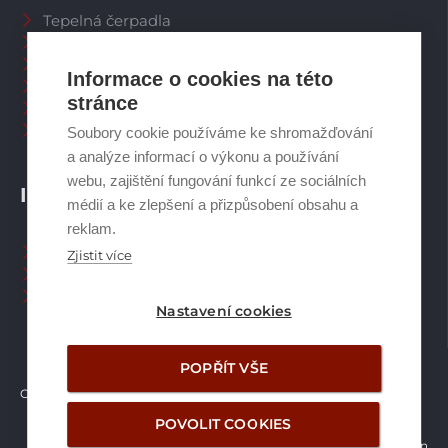
Tepelná čerpadla
Větrací systémy
Zásobníky TV
Informace o cookies na této
Spalinové systémy
stránce
Plynové kotle
Ostatní příslušenství
Soubory cookie používáme ke shromažďování
a analýze informací o výkonu a používání
webu, zajištění fungování funkcí ze sociálních
INFORMACE
médií a ke zlepšení a přizpůsobení obsahu a
reklam.
Naši pracovníci CZ
Zjistit více
Naši pracovníci SK
Ochrana osobních údajů
Nastavení cookies
POPŘÍT VŠE
Copyright © Brilon a.s.
2026
POVOLIT COOKIES
Vytvořilo studio Žalud Design