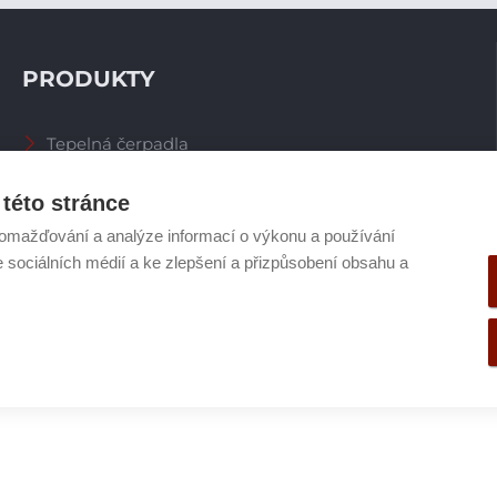
PRODUKTY
Tepelná čerpadla
Větrací systémy
Zásobníky TV
této stránce
Spalinové systémy
omažďování a analýze informací o výkonu a používání
Plynové kotle
e sociálních médií a ke zlepšení a přizpůsobení obsahu a
Ostatní příslušenství