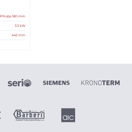
Příruba 180 mm
3.3 kW
445 mm