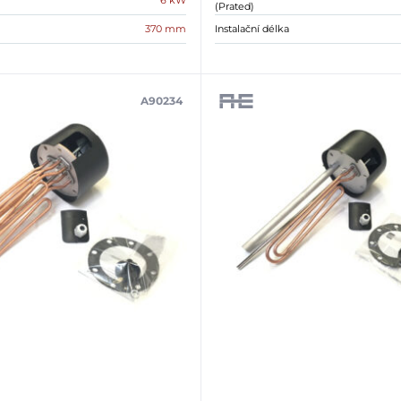
6 kW
(Prated)
370 mm
Instalační délka
A90234