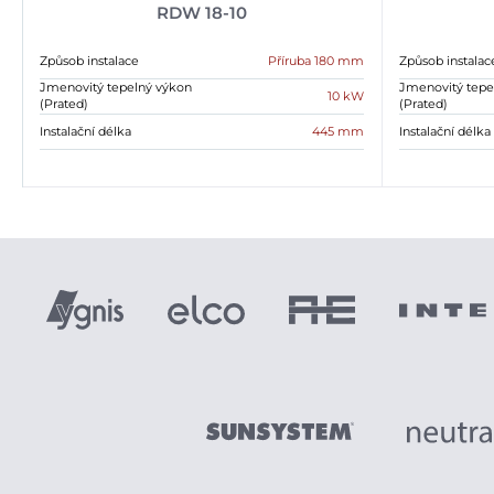
RDW 18-10
Způsob instalace
Příruba 180 mm
Způsob instalac
Jmenovitý tepelný výkon
Jmenovitý tepe
10 kW
(Prated)
(Prated)
Instalační délka
445 mm
Instalační délka