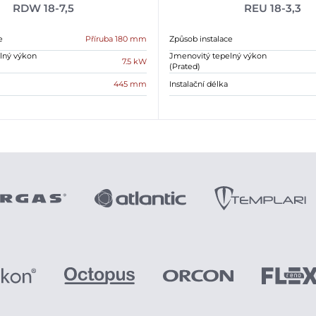
RDW 18-7,5
REU 18-3,3
e
Příruba 180 mm
Způsob instalace
lný výkon
Jmenovitý tepelný výkon
7.5 kW
(Prated)
445 mm
Instalační délka