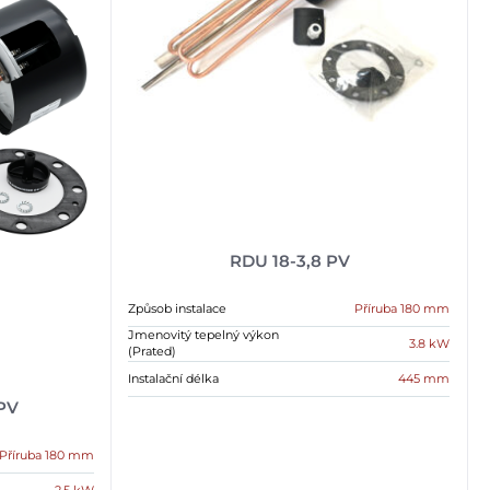
RDU 18-3,8 PV
Způsob instalace
Příruba 180 mm
Jmenovitý tepelný výkon
3.8 kW
(Prated)
Instalační délka
445 mm
 PV
Příruba 180 mm