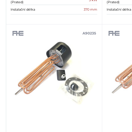
3 kW
(Prated)
(Prated)
Instalační délka
Instalační délka
370 mm
A90235