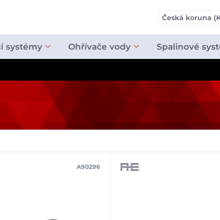
Česká koruna (K
cí systémy
Ohřívače vody
Spalinové sys
A90296