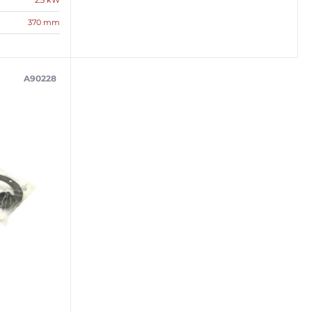
2.5 kW
370 mm
A90228