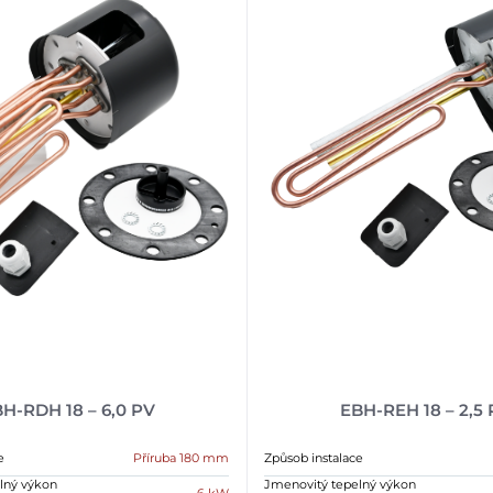
H-RDH 18 – 6,0 PV
EBH-REH 18 – 2,5
e
Příruba 180 mm
Způsob instalace
lný výkon
Jmenovitý tepelný výkon