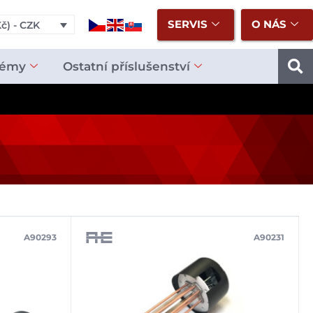
SERVIS
O NÁS
č) - CZK
témy
Ostatní příslušenství
A90293
A90231