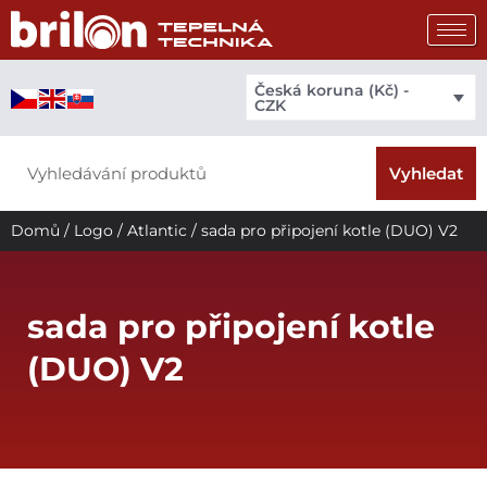
Přeskočit
na
obsah
Česká koruna (Kč) -
CZK
Search
Vyhledat
Domů
/
Logo
/
Atlantic
/ sada pro připojení kotle (DUO) V2
sada pro připojení kotle
(DUO) V2