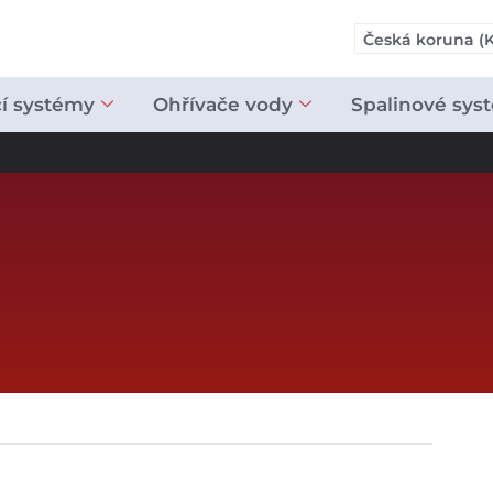
Česká koruna (K
cí systémy
Ohřívače vody
Spalinové sys