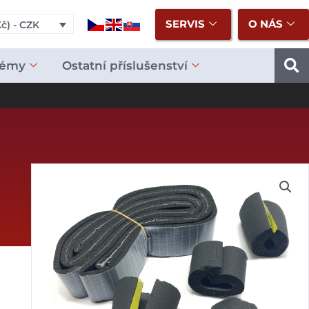
SERVIS
O NÁS
č) - CZK
témy
Ostatní příslušenství