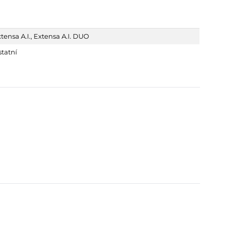
tensa A.I.
,
Extensa A.I. DUO
tatní