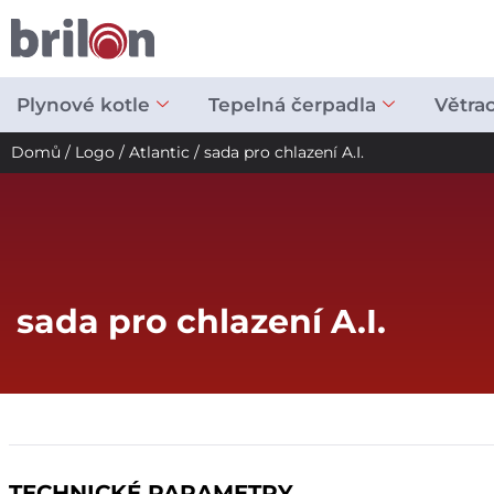
Přeskočit
na
obsah
Plynové kotle
Tepelná čerpadla
Větra
Domů
/
Logo
/
Atlantic
/ sada pro chlazení A.I.
sada pro chlazení A.I.
TECHNICKÉ PARAMETRY