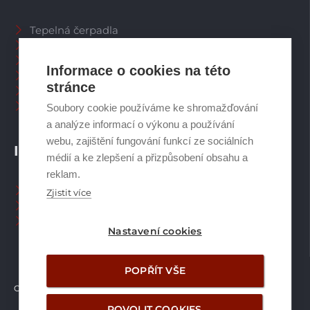
Tepelná čerpadla
Větrací systémy
Zásobníky TV
Informace o cookies na této
Spalinové systémy
stránce
Plynové kotle
Ostatní příslušenství
Soubory cookie používáme ke shromažďování
a analýze informací o výkonu a používání
webu, zajištění fungování funkcí ze sociálních
INFORMACE
médií a ke zlepšení a přizpůsobení obsahu a
reklam.
Naši pracovníci CZ
Zjistit více
Naši pracovníci SK
Ochrana osobních údajů
Nastavení cookies
POPŘÍT VŠE
Copyright © Brilon a.s.
2026
POVOLIT COOKIES