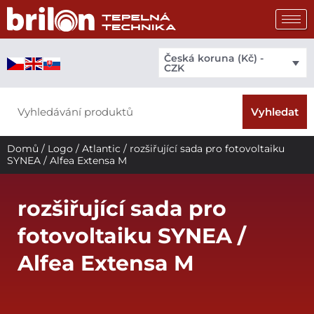
Přeskočit
na
obsah
Česká koruna (Kč) -
CZK
Search
Vyhledat
Domů
/
Logo
/
Atlantic
/ rozšiřující sada pro fotovoltaiku
SYNEA / Alfea Extensa M
rozšiřující sada pro
fotovoltaiku SYNEA /
Alfea Extensa M