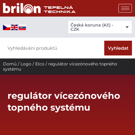
Přeskočit
na
obsah
Česká koruna (Kč) -
CZK
Search
Vyhledat
Domů
/
Logo
/
Elco
/ regulátor vícezónového topného
systému
regulátor vícezónového
topného systému