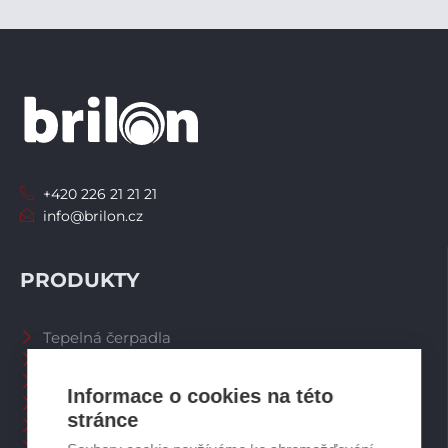
+420 226 21 21 21
info@brilon.cz
PRODUKTY
Tepelná čerpadla
Větrací systémy
Zásobníky TV
Informace o cookies na této
Spalinové systémy
stránce
Plynové kotle
Ostatní příslušenství