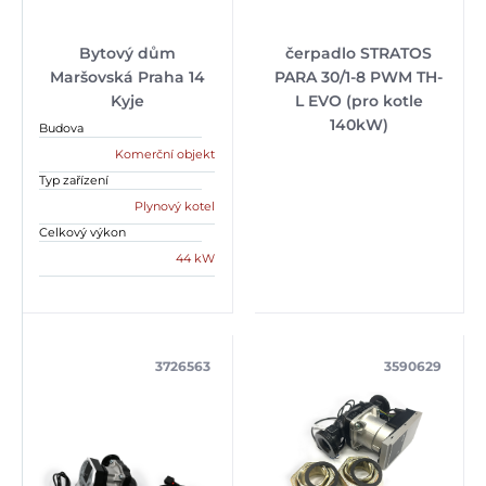
Bytový dům
čerpadlo STRATOS
Maršovská Praha 14
PARA 30/1-8 PWM TH-
Kyje
L EVO (pro kotle
140kW)
Budova
Komerční objekt
Typ zařízení
Plynový kotel
Celkový výkon
44 kW
3726563
3590629