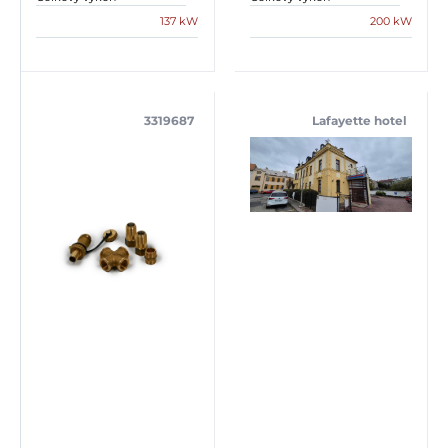
137 kW
200 kW
3319687
Lafayette hotel