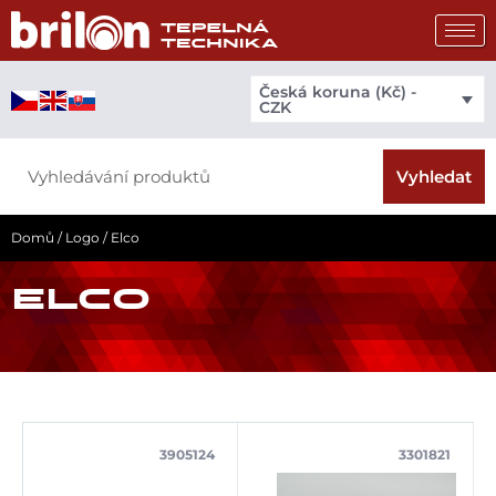
Přeskočit
na
obsah
Česká koruna (Kč) -
CZK
Search
Vyhledat
Domů
/
Logo
/ Elco
ELCO
3905124
3301821