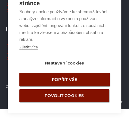
stránce
Plynové kotle
Ostatní příslušenství
Soubory cookie používáme ke shromažďování
a analýze informací o výkonu a používání
webu, zajištění fungování funkcí ze sociálních
INFORMACE
médií a ke zlepšení a přizpůsobení obsahu a
reklam.
Naši pracovníci CZ
Zjistit více
Naši pracovníci SK
Ochrana osobních údajů
Nastavení cookies
POPŘÍT VŠE
Copyright © Brilon a.s.
2026
POVOLIT COOKIES
Vytvořilo studio Žalud Design