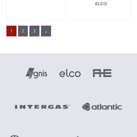
ELCO
1
2
3
→