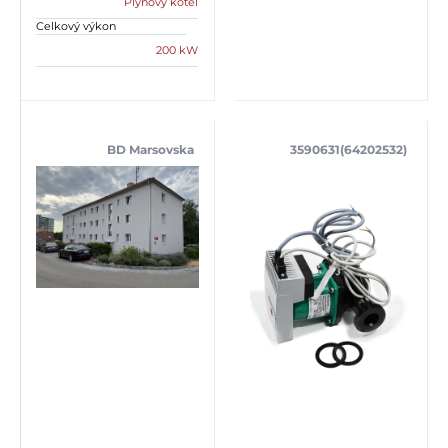
Plynový kotel
Celkový výkon
200 kW
BD Marsovska
3590631(64202532)