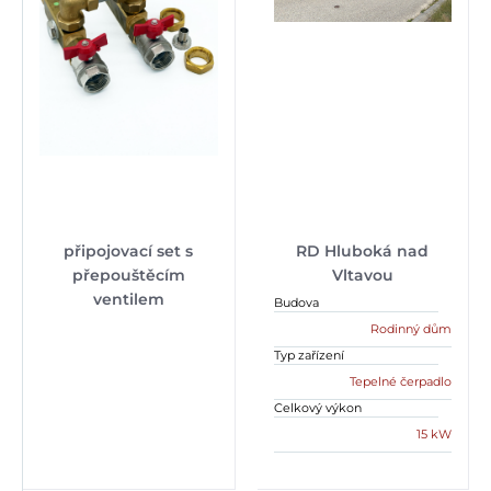
připojovací set s
RD Hluboká nad
přepouštěcím
Vltavou
ventilem
Budova
Rodinný dům
Typ zařízení
Tepelné čerpadlo
Celkový výkon
15 kW