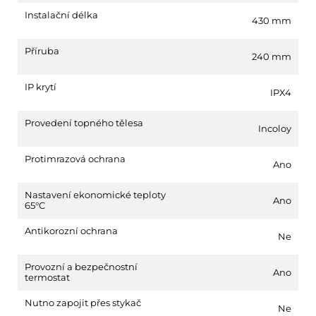
Instalační délka
430 mm
Příruba
240 mm
IP krytí
IPX4
Provedení topného tělesa
Incoloy
Protimrazová ochrana
Ano
Nastavení ekonomické teploty
Ano
65°C
Antikorozní ochrana
Ne
Provozní a bezpečnostní
Ano
termostat
Nutno zapojit přes stykač
Ne