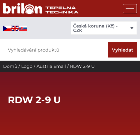
Přeskočit
na
obsah
Česká koruna (Kč) -
CZK
Search
Vyhledat
Domů
/
Logo
/
Austria Email
/ RDW 2-9 U
RDW 2-9 U