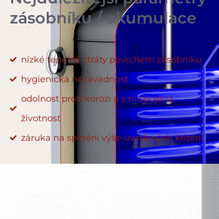
zásobníku / akumulace
nízké tepelné ztráty povrchem zásobníku
hygienická nezávadnost
odolnost proti korozi a s ní spojená
životnost
záruka na splnění výše uvedených kritérií