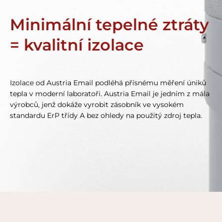
Minimální tepelné ztráty
= kvalitní izolace
Izolace od Austria Email podléhá přísnému měření úniků
tepla v moderní laboratoři. Austria Email je jedním z mála
výrobců, jenž dokáže vyrobit zásobník ve vysokém
standardu ErP třídy A bez ohledy na použitý zdroj tepla.