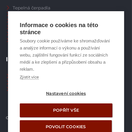
Tepelná čerpadla
Větrací systémy
Zásobníky TV
Informace o cookies na této
Spalinové systémy
stránce
Plynové kotle
Ostatní příslušenství
Soubory cookie používáme ke shromažďování
a analýze informací o výkonu a používání
webu, zajištění fungování funkcí ze sociálních
INFORMACE
médií a ke zlepšení a přizpůsobení obsahu a
reklam.
Naši pracovníci CZ
Zjistit více
Naši pracovníci SK
Ochrana osobních údajů
Nastavení cookies
POPŘÍT VŠE
Copyright © Brilon a.s.
2026
POVOLIT COOKIES