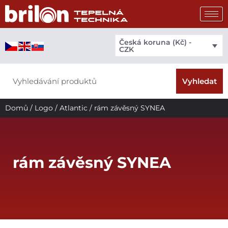
Přeskočit
na
obsah
Česká koruna (Kč) -
CZK
Search
Vyhledat
Domů
/
Logo
/
Atlantic
/ rám závěsný SYNEA
rám závěsný SYNEA