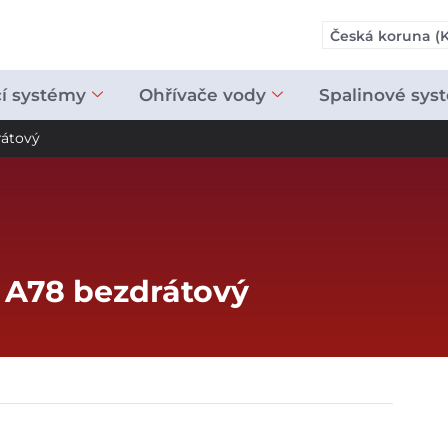
Česká koruna (K
cí systémy
Ohřívače vody
Spalinové sys
rátový
k A78 bezdrátový