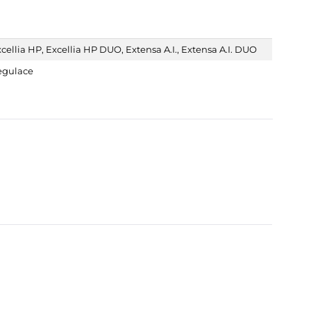
cellia HP
,
Excellia HP DUO
,
Extensa A.I.
,
Extensa A.I. DUO
egulace