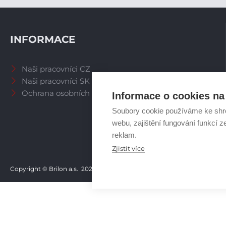
INFORMACE
Naši pracovníci CZ
Naši pracovníci SK
Ochrana osobních údajů
Informace o cookies na 
Soubory cookie používáme ke shr
webu, zajištění fungování funkcí z
reklam.
Zjistit více
Copyright © Brilon a.s.
2026