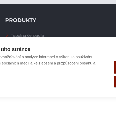
PRODUKTY
Tepelná čerpadla
Větrací systémy
Zásobníky TV
této stránce
Spalinové systémy
omažďování a analýze informací o výkonu a používání
Plynové kotle
e sociálních médií a ke zlepšení a přizpůsobení obsahu a
Ostatní příslušenství