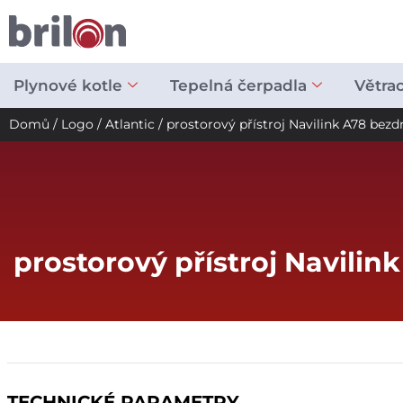
Přeskočit
na
obsah
Plynové kotle
Tepelná čerpadla
Větra
Domů
/
Logo
/
Atlantic
/ prostorový přístroj Navilink A78 bezd
prostorový přístroj Navilin
TECHNICKÉ PARAMETRY