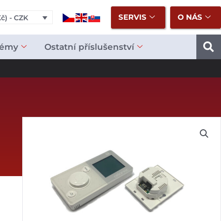
SERVIS
O NÁS
č) - CZK
témy
Ostatní příslušenství