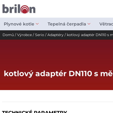
Přeskočit
na
obsah
Plynové kotle
Tepelná čerpadla
Větra
Domů
/
Výrobce
/
Serio
/
Adaptéry
/ kotlový adaptér DN110 s 
kotlový adaptér DN110 s m
TECHNICKÉ PARAMETRY