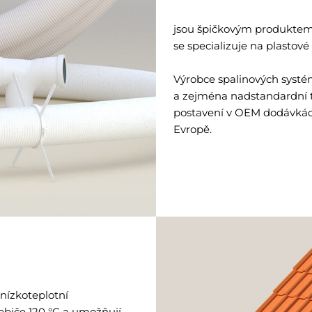
jsou špičkovým produkte
se specializuje na plastové
Výrobce spalinových systé
a zejména nadstandardní 
postavení v OEM dodávkách
Evropě.
 nízkoteplotní
ebiče 120 °C a umožňují