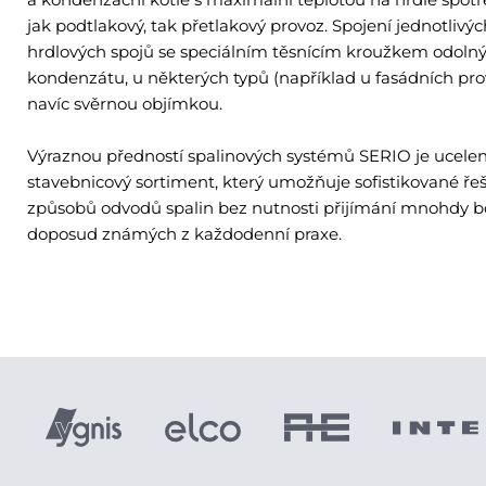
jak podtlakový, tak přetlakový provoz. Spojení jednotlivý
hrdlových spojů se speciálním těsnícím kroužkem odol
kondenzátu, u některých typů (například u fasádních pro
navíc svěrnou objímkou.
Výraznou předností spalinových systémů SERIO je ucelen
stavebnicový sortiment, který umožňuje sofistikované ř
způsobů odvodů spalin bez nutnosti přijímání mnohdy 
doposud známých z každodenní praxe.