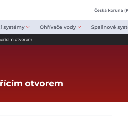
Česká koruna (K
cí systémy
Ohřívače vody
Spalinové sys
měřícím otvorem
ěřícím otvorem