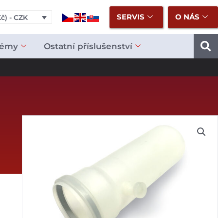
SERVIS
O NÁS
č) - CZK
témy
Ostatní příslušenství