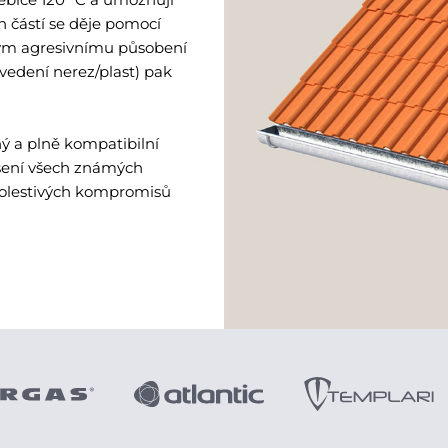
ch částí se děje pomocí
ným agresivnímu působení
vedení nerez/plast) pak
ý a plně kompatibilní
ešení všech známých
bolestivých kompromisů