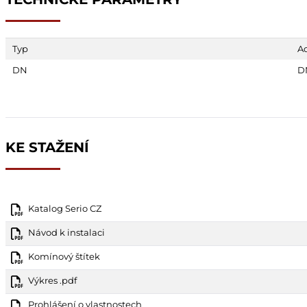
Typ
A
DN
D
KE STAŽENÍ
Katalog Serio CZ
Návod k instalaci
Komínový štítek
Výkres .pdf
Prohlášení o vlastnostech