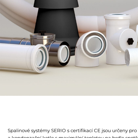
Spalinové systémy SERIO s certifikací CE jsou určeny pro
a kondenzační kotle s maximální teplotou na hrdle spotř