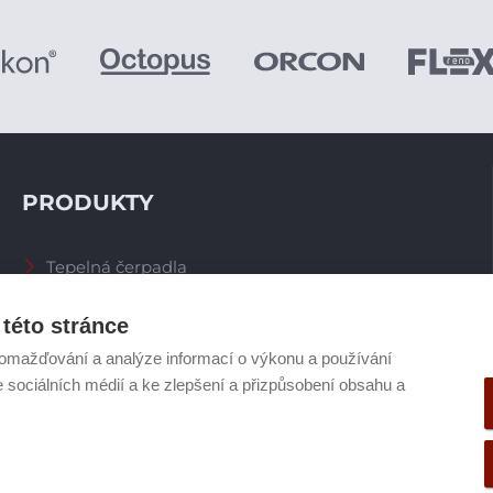
PRODUKTY
Tepelná čerpadla
Větrací systémy
Zásobníky TV
této stránce
Spalinové systémy
omažďování a analýze informací o výkonu a používání
Plynové kotle
e sociálních médií a ke zlepšení a přizpůsobení obsahu a
Ostatní příslušenství