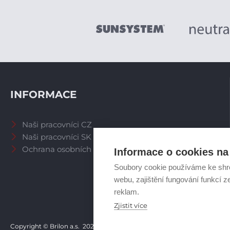
INFORMACE
Naši pracovníci CZ
Naši pracovníci SK
Ochrana osobních údajů
Informace o cookies na 
Soubory cookie používáme ke shr
webu, zajištění fungování funkcí z
reklam.
Zjistit více
Copyright © Brilon a.s.
2026