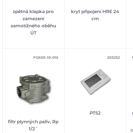
zpětná klapka pro
kryt připojení HRE 24
zamezení
cm
samotížného oběhu
ÚT
FG600-10-015
203252
PT52
filtr plynných paliv, Rp
1/2˝