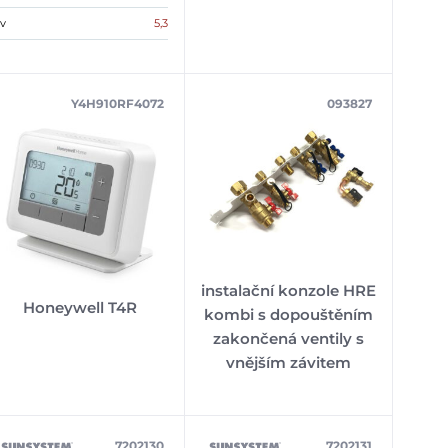
v
5,3
Y4H910RF4072
093827
instalační konzole HRE
Honeywell T4R
kombi s dopouštěním
zakončená ventily s
vnějším závitem
7202130
7202131