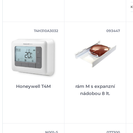
K
T4H310A3032
093447
Honeywell T4M
rám M s expanzní
nádobou 8 lt.
N001-S
077300