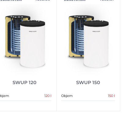
SWUP 120
SWUP 150
bjem
120 l
Objem
150 l