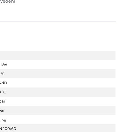
ovedení
8 kW
3 %
5 dB
 °C
bar
bar
0 kg
N 100/60