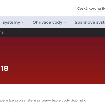
Česká koruna (K
cí systémy
Ohřívače vody
Spalinové sys
 18
 18
í lze pro zajištění přípravy teplé vody doplnit o