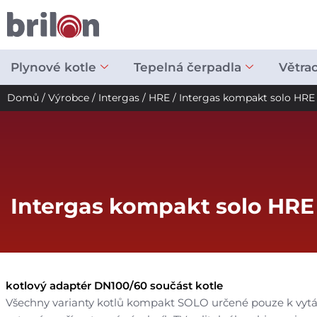
Přeskočit
na
obsah
Plynové kotle
Tepelná čerpadla
Větra
Domů
/
Výrobce
/
Intergas
/
HRE
/ Intergas kompakt solo HRE
Intergas kompakt solo HRE
kotlový adaptér DN100/60 součást kotle
Všechny varianty kotlů kompakt SOLO určené pouze k vytápěn