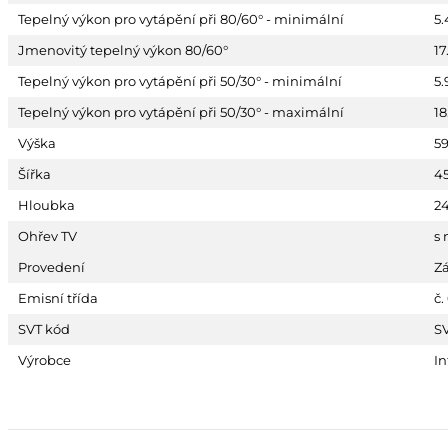
Tepelný výkon pro vytápění při 80/60° - minimální
5
Jmenovitý tepelný výkon 80/60°
17
Tepelný výkon pro vytápění při 50/30° - minimální
5
Tepelný výkon pro vytápění při 50/30° - maximální
18
Výška
5
Šířka
4
Hloubka
2
Ohřev TV
s 
Provedení
Z
Emisní třída
č.
SVT kód
S
Výrobce
In