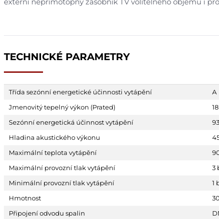
externí nepřímotopný zásobník TV volitelného objemu i pr
TECHNICKÉ PARAMETRY
Třída sezónní energetické účinnosti vytápění
A
Jmenovitý tepelný výkon (Prated)
1
Sezónní energetická účinnost vytápění
9
Hladina akustického výkonu
4
Maximální teplota vytápění
90
Maximální provozní tlak vytápění
3 
Minimální provozní tlak vytápění
1 
Hmotnost
3
Připojení odvodu spalin
D