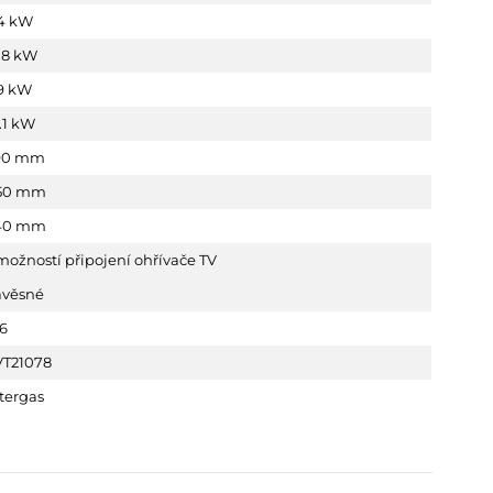
.4 kW
.8 kW
.9 kW
.1 kW
90 mm
50 mm
40 mm
možností připojení ohřívače TV
ávěsné
 6
VT21078
tergas