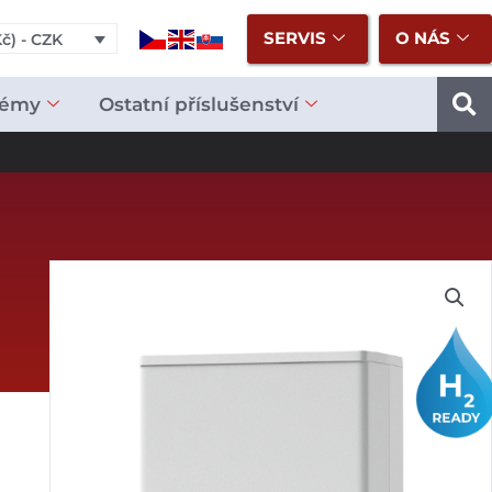
SERVIS
O NÁS
č) - CZK
témy
Ostatní příslušenství