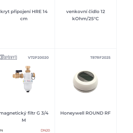
kryt připojení HRE 14
venkovní čidlo 12
cm
kOhm/25°C
V72P20020
T87RF2025
magnetický filtr G 3/4
Honeywell ROUND RF
M
DN
DN20