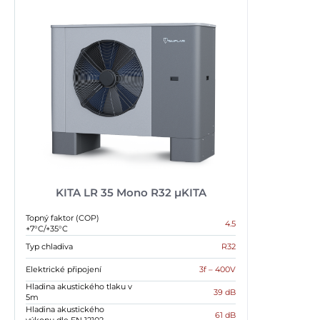
KITA LR 35 Mono R32 µKITA
Topný faktor (COP)
4.5
+7°C/+35°C
Typ chladiva
R32
Elektrické připojení
3f – 400V
Hladina akustického tlaku v
39 dB
5m
Hladina akustického
61 dB
výkonu dle EN 12102