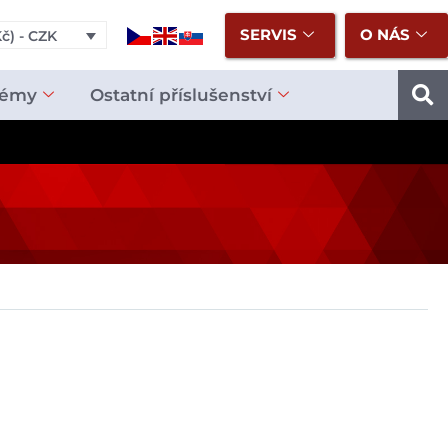
SERVIS
O NÁS
č) - CZK
témy
Ostatní příslušenství