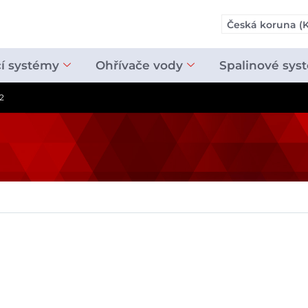
Česká koruna (K
cí systémy
Ohřívače vody
Spalinové sys
2