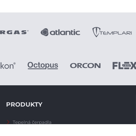
PRODUKTY
Tepelná čerpadla
Větrací systémy