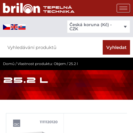
Přeskočit
na
obsah
Česká koruna (Kč) -
CZK
Search
Vyhledat
Domů
/ Vlastnost produktu: Objem / 25.2 l
25.2 L
1111120120