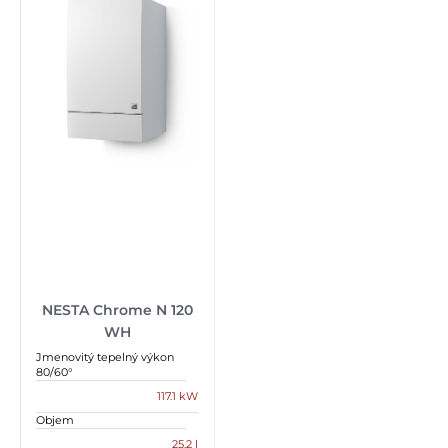
NESTA Chrome N 120
WH
Jmenovitý tepelný výkon
80/60°
117.1 kW
Objem
25.2 l