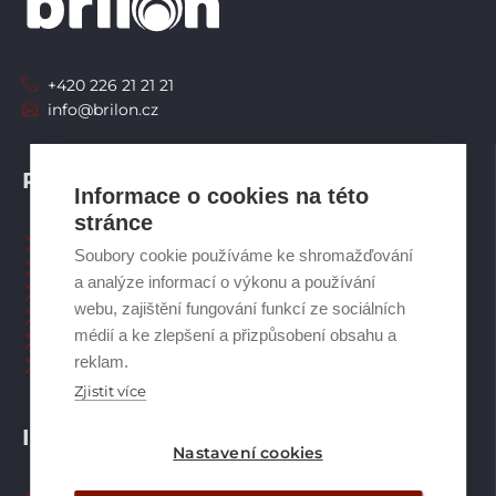
+420 226 21 21 21
info@brilon.cz
PRODUKTY
Informace o cookies na této
stránce
Tepelná čerpadla
Soubory cookie používáme ke shromažďování
Větrací systémy
a analýze informací o výkonu a používání
Zásobníky TV
webu, zajištění fungování funkcí ze sociálních
Spalinové systémy
médií a ke zlepšení a přizpůsobení obsahu a
Plynové kotle
reklam.
Ostatní příslušenství
Zjistit více
INFORMACE
Nastavení cookies