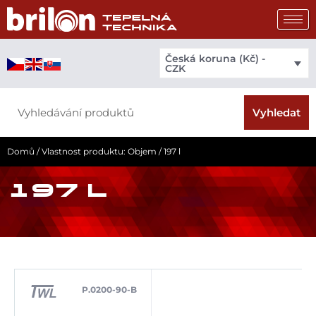
Přeskočit
na
obsah
Česká koruna (Kč) -
CZK
Search
Vyhledat
Domů
/ Vlastnost produktu: Objem / 197 l
197 L
P.0200-90-B