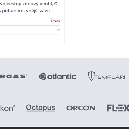
vojcestný zónový ventil, G
s pohonem, vnější závit
DN20
12