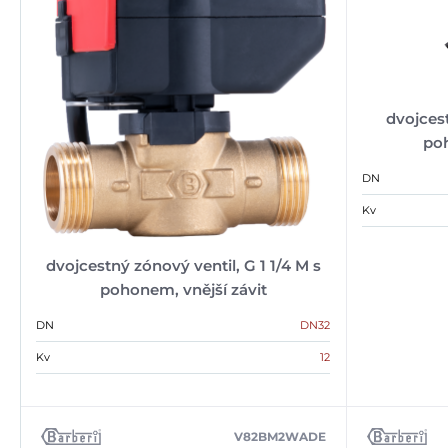
dvojcest
poh
DN
Kv
dvojcestný zónový ventil, G 1 1/4 M s
pohonem, vnější závit
DN
DN32
Kv
12
V82BM2WADE