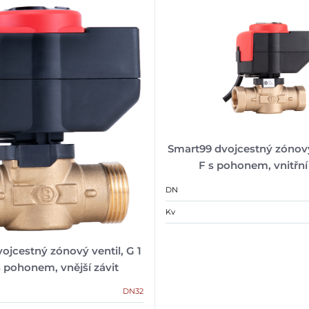
Smart99 dvojcestný zónový 
F s pohonem, vnitřní 
DN
Kv
ojcestný zónový ventil, G 1
s pohonem, vnější závit
DN32