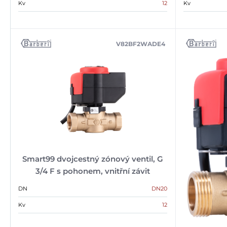
Kv
12
Kv
V82BF2WADE4
Smart99 dvojcestný zónový ventil, G
3/4 F s pohonem, vnitřní závit
DN
DN20
Kv
12