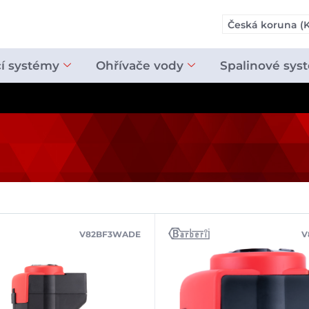
Česká koruna (K
cí systémy
Ohřívače vody
Spalinové sys
V82BF3WADE
V