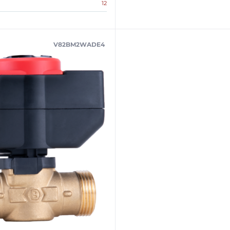
12
V82BM2WADE4