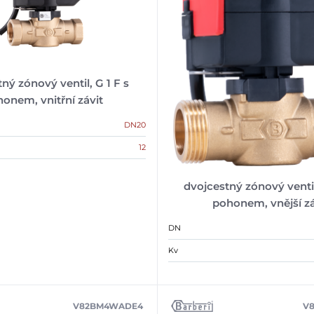
ný zónový ventil, G 1 F s
onem, vnitřní závit
DN20
12
dvojcestný zónový ventil
pohonem, vnější zá
DN
Kv
V82BM4WADE4
V