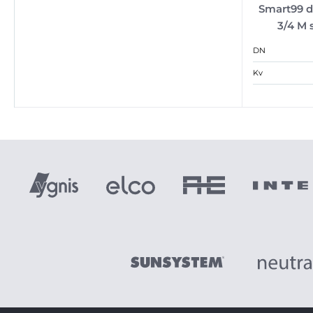
Smart99 d
3/4 M 
DN
Kv