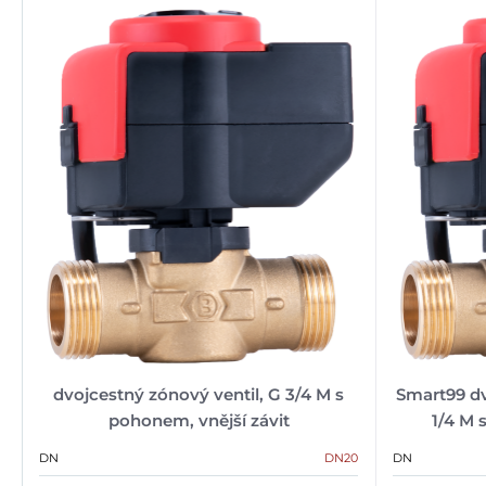
dvojcestný zónový ventil, G 3/4 M s
Smart99 dv
pohonem, vnější závit
1/4 M 
DN
DN20
DN