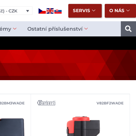
SERVIS
O NÁS
č) - CZK
témy
Ostatní příslušenství
82BM3WADE
V82BF2WADE