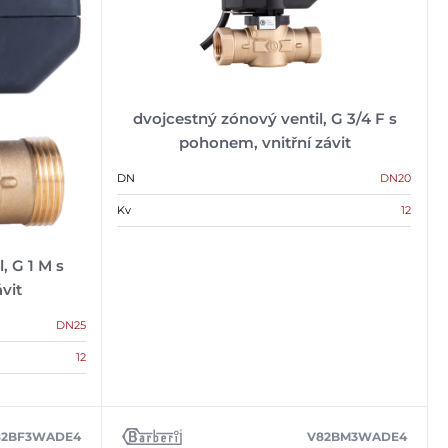
dvojcestný zónový ventil, G 3/4 F s
pohonem, vnitřní závit
DN
DN20
Kv
12
, G 1 M s
vit
DN25
12
82BF3WADE4
V82BM3WADE4