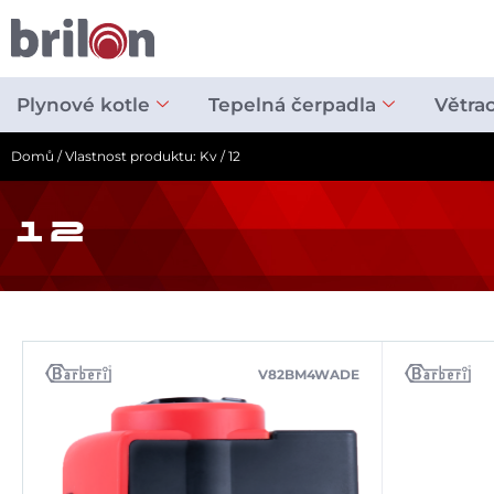
Přeskočit
na
obsah
Plynové kotle
Tepelná čerpadla
Větra
Domů
/ Vlastnost produktu: Kv / 12
12
V82BM4WADE