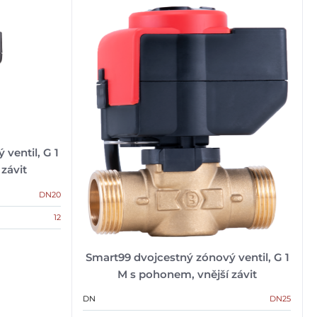
ventil, G 1
závit
DN20
12
Smart99 dvojcestný zónový ventil, G 1
M s pohonem, vnější závit
DN
DN25