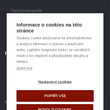
Tepelná čerpadla
Větrací systémy
Zásobníky TV
Informace o cookies na této
Spalinové systémy
stránce
Plynové kotle
Ostatní příslušenství
Soubory cookie používáme ke shromažďování
a analýze informací o výkonu a používání
webu, zajištění fungování funkcí ze sociálních
INFORMACE
médií a ke zlepšení a přizpůsobení obsahu a
reklam.
Naši pracovníci CZ
Zjistit více
Naši pracovníci SK
Ochrana osobních údajů
Nastavení cookies
POPŘÍT VŠE
Copyright © Brilon a.s.
2026
POVOLIT COOKIES