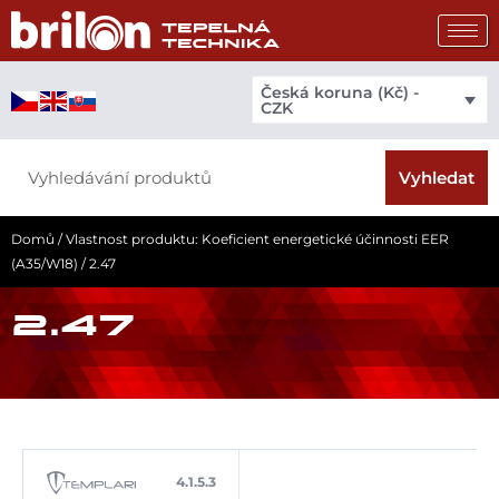
Přeskočit
na
obsah
Česká koruna (Kč) -
CZK
Search
Vyhledat
Domů
/ Vlastnost produktu: Koeficient energetické účinnosti EER
(A35/W18) / 2.47
2.47
4.1.5.3