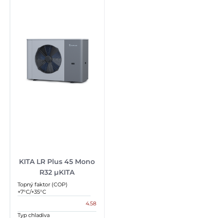
KITA LR Plus 45 Mono
R32 µKITA
Topný faktor (COP)
+7°C/+35°C
4.58
Typ chladiva