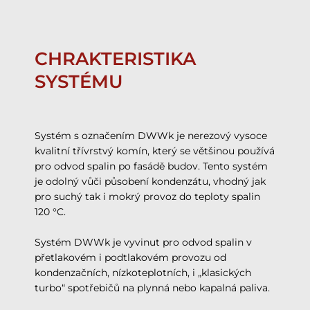
CHRAKTERISTIKA
SYSTÉMU
Systém s označením DWWk je nerezový vysoce
kvalitní třívrstvý komín, který se většinou používá
pro odvod spalin po fasádě budov. Tento systém
je odolný vůči působení kondenzátu, vhodný jak
pro suchý tak i mokrý provoz do teploty spalin
120 °C.
Systém DWWk je vyvinut pro odvod spalin v
přetlakovém i podtlakovém provozu od
kondenzačních, nízkoteplotních, i „klasických
turbo“ spotřebičů na plynná nebo kapalná paliva.