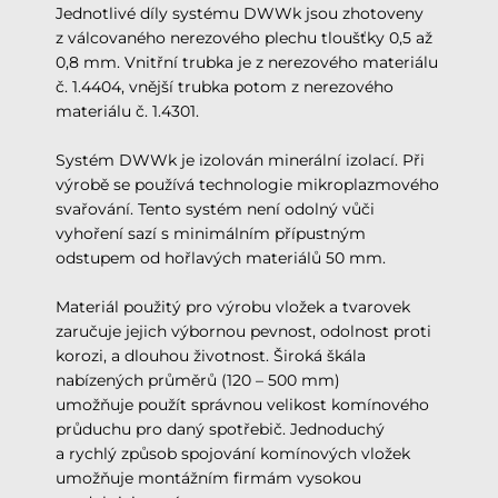
Jednotlivé díly systému DWWk jsou zhotoveny
z válcovaného nerezového plechu tloušťky 0,5 až
0,8 mm. Vnitřní trubka je z nerezového materiálu
č. 1.4404, vnější trubka potom z nerezového
materiálu č. 1.4301.
Systém DWWk je izolován minerální izolací. Při
výrobě se používá technologie mikroplazmového
svařování. Tento systém není odolný vůči
vyhoření sazí s minimálním přípustným
odstupem od hořlavých materiálů 50 mm.
Materiál použitý pro výrobu vložek a tvarovek
zaručuje jejich výbornou pevnost, odolnost proti
korozi, a dlouhou životnost. Široká škála
nabízených průměrů (120 – 500 mm)
umožňuje použít správnou velikost komínového
průduchu pro daný spotřebič. Jednoduchý
a rychlý způsob spojování komínových vložek
umožňuje montážním firmám vysokou