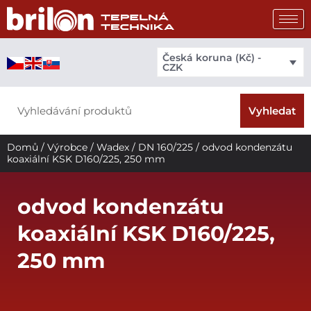
Přeskočit
na
obsah
Česká koruna (Kč) -
CZK
Search
Vyhledat
Domů
/
Výrobce
/
Wadex
/
DN 160/225
/ odvod kondenzátu
koaxiální KSK D160/225, 250 mm
odvod kondenzátu
koaxiální KSK D160/225,
250 mm