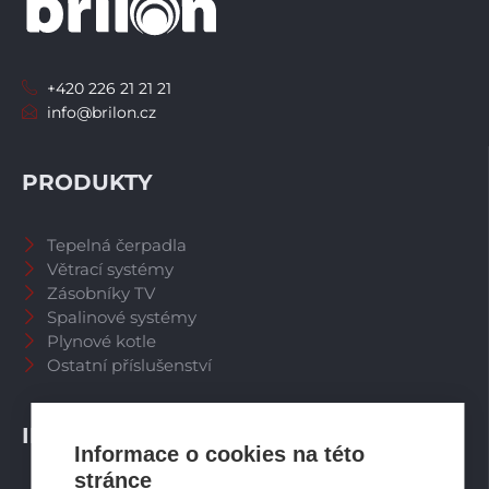
+420 226 21 21 21
info@brilon.cz
PRODUKTY
Tepelná čerpadla
Větrací systémy
Zásobníky TV
Spalinové systémy
Plynové kotle
Ostatní příslušenství
INFORMACE
Informace o cookies na této
stránce