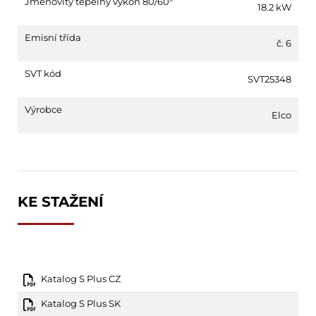
Jmenovitý tepelný výkon 80/60°
18.2 kW
Emisní třída
č. 6
SVT kód
SVT25348
Výrobce
Elco
KE STAŽENÍ
Katalog S Plus CZ
Katalog S Plus SK