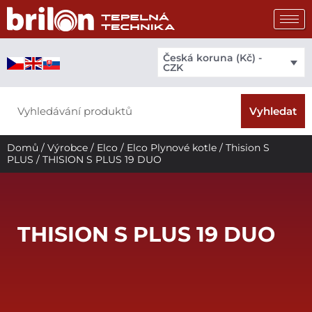
Přeskočit
na
obsah
Česká koruna (Kč) -
CZK
Search
Vyhledat
Domů
/
Výrobce
/
Elco
/
Elco Plynové kotle
/
Thision S
PLUS
/ THISION S PLUS 19 DUO
THISION S PLUS 19 DUO