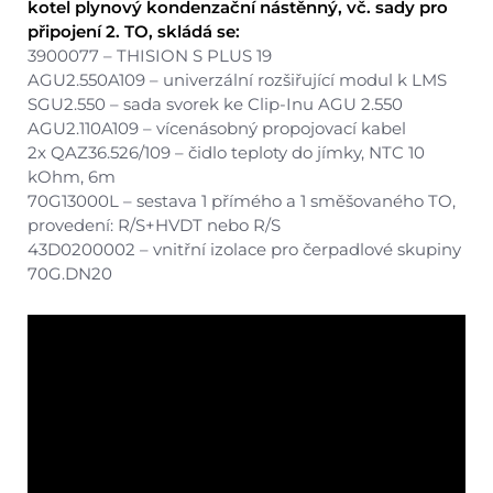
kotel plynový kondenzační nástěnný, vč. sady pro
připojení 2. TO, skládá se:
3900077 – THISION S PLUS 19
AGU2.550A109 – univerzální rozšiřující modul k LMS
SGU2.550 – sada svorek ke Clip-Inu AGU 2.550
AGU2.110A109 – vícenásobný propojovací kabel
2x QAZ36.526/109 – čidlo teploty do jímky, NTC 10
kOhm, 6m
70G13000L – sestava 1 přímého a 1 směšovaného TO,
provedení: R/S+HVDT nebo R/S
43D0200002 – vnitřní izolace pro čerpadlové skupiny
70G.DN20