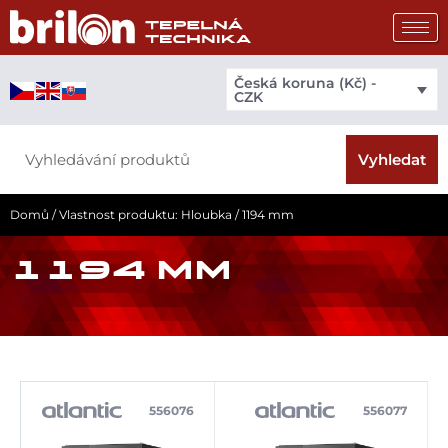
Přeskočit
na
obsah
Česká koruna (Kč) -
CZK
Search
Vyhledat
Domů
/ Vlastnost produktu: Hloubka / 1194 mm
1194 MM
556076
556077