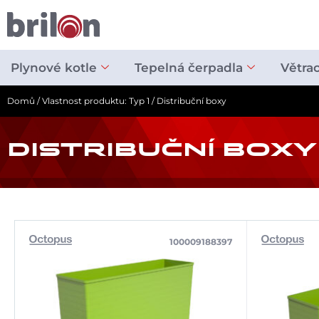
Přeskočit
na
obsah
Plynové kotle
Tepelná čerpadla
Větra
Domů
/ Vlastnost produktu: Typ 1 / Distribuční boxy
DISTRIBUČNÍ BOXY
100009188397