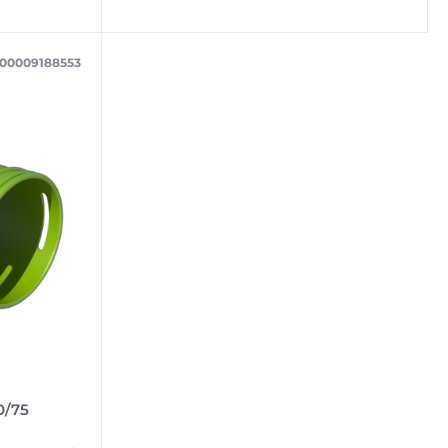
100009188553
0/75