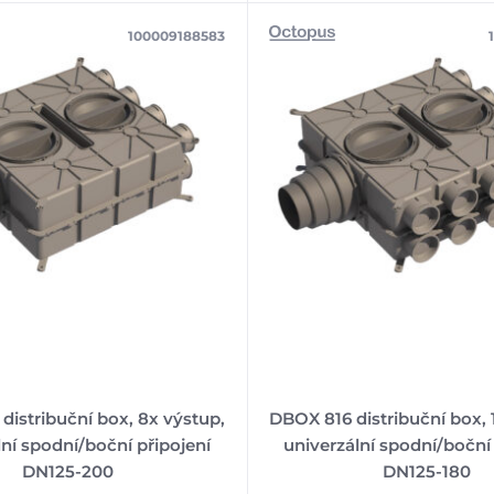
100009188583
istribuční box, 8x výstup,
DBOX 816 distribuční box, 
lní spodní/boční připojení
univerzální spodní/boční 
DN125-200
DN125-180