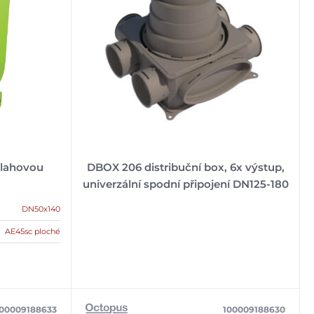
dlahovou
DBOX 206 distribuční box, 6x výstup,
univerzální spodní připojení DN125-180
DN50x140
AE45sc ploché
100009188633
100009188630