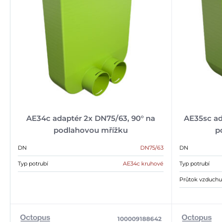
AE34c adaptér 2x DN75/63, 90° na
AE35sc ad
podlahovou mřížku
p
DN
DN75/63
DN
Typ potrubí
AE34c kruhové
Typ potrubí
Průtok vzduchu 
100009188642