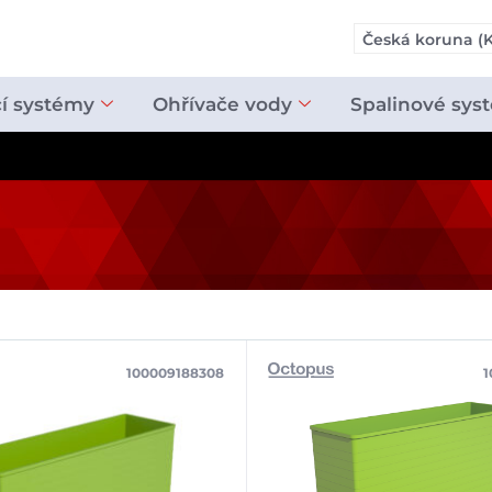
Česká koruna (K
cí systémy
Ohřívače vody
Spalinové sys
100009188308
1