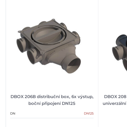
DBOX 206B distribuční box, 6x výstup,
DBOX 208 d
boční připojení DN125
univerzální
DN
DN125