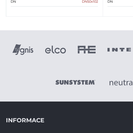
DN
DN50x102
DN
INFORMACE