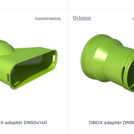
100009188556
X adaptér DN50x140
DBOX adaptér DN9