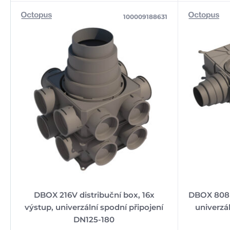
100009188631
DBOX 216V distribuční box, 16x
DBOX 808 d
výstup, univerzální spodní připojení
univerzá
DN125-180