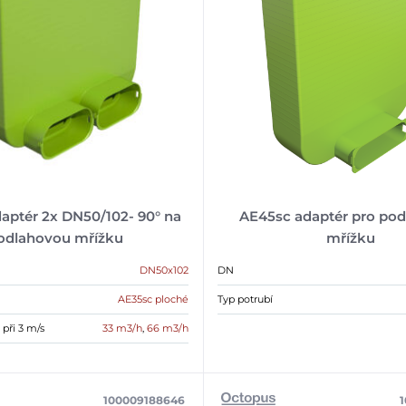
aptér 2x DN50/102- 90° na
AE45sc adaptér pro po
odlahovou mřížku
mřížku
DN50x102
DN
AE35sc ploché
Typ potrubí
při 3 m/s
33 m3/h
,
66 m3/h
100009188646