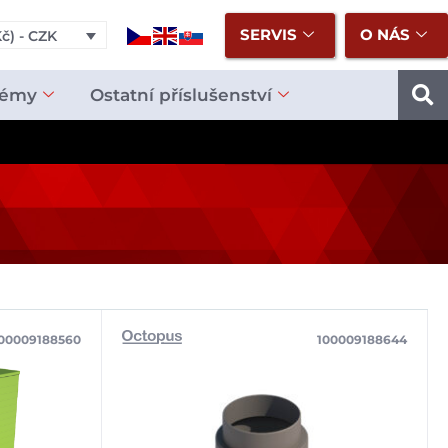
SERVIS
O NÁS
č) - CZK
témy
Ostatní příslušenství
00009188560
100009188644