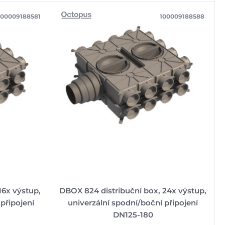
100009188581
100009188588
16x výstup,
DBOX 824 distribuční box, 24x výstup,
připojení
univerzální spodní/boční připojení
DN125-180