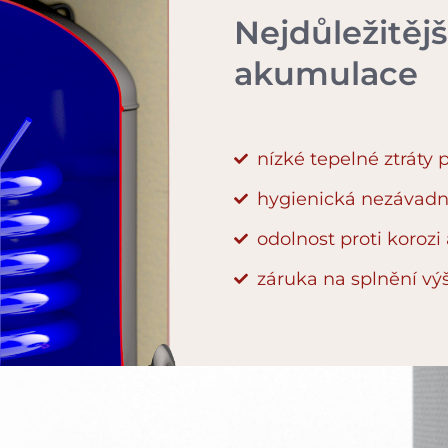
Nejdůležitěj
akumulace
nízké tepelné ztráty
hygienická nezávadn
odolnost proti korozi 
záruka na splnění výš