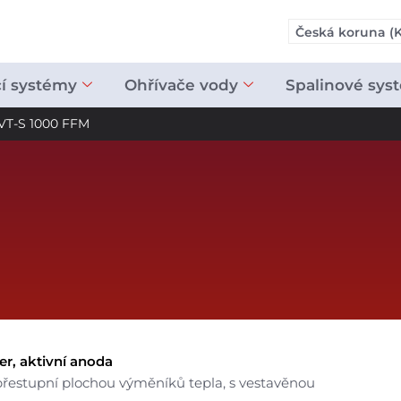
Česká koruna (K
cí systémy
Ohřívače vody
Spalinové sys
VT-S 1000 FFM
r, aktivní anoda
řestupní plochou výměníků tepla, s vestavěnou