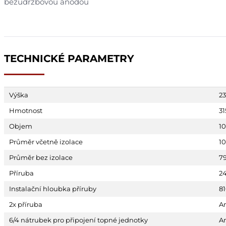
bezúdržbovou anodou
TECHNICKÉ PARAMETRY
Výška
2
Hmotnost
31
Objem
10
Průměr včetně izolace
1
Průměr bez izolace
7
Příruba
2
Instalační hloubka příruby
8
2x příruba
A
6/4 nátrubek pro připojení topné jednotky
A