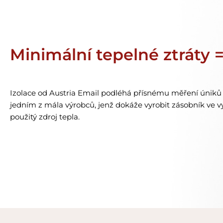
Minimální tepelné ztráty = 
Izolace od Austria Email podléhá přísnému měření úniků t
jedním z mála výrobců, jenž dokáže vyrobit zásobník ve 
použitý zdroj tepla.