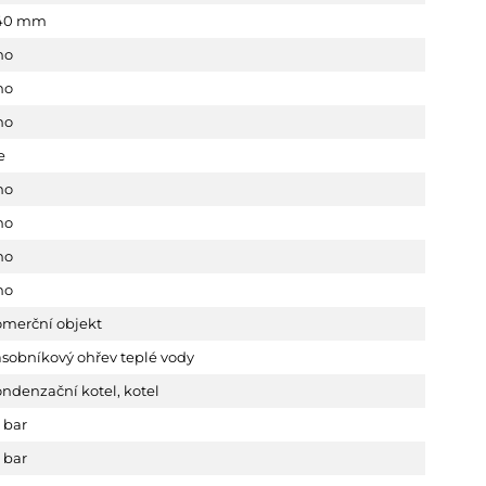
40 mm
no
no
no
e
no
no
no
no
omerční objekt
sobníkový ohřev teplé vody
ondenzační kotel
,
kotel
 bar
 bar