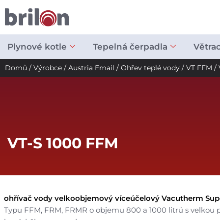
Přeskočit
na
obsah
Plynové kotle
Tepelná čerpadla
Větra
Domů
/
Výrobce
/
Austria Email
/
Ohřev teplé vody
/
VT FFM
/ 
VT-S 1000 FFM
ohřívač vody velkoobjemový víceúčelový Vacutherm Supe
Typu FFM, FRM, FRMR o objemu 800 a 1000 litrů s velkou p