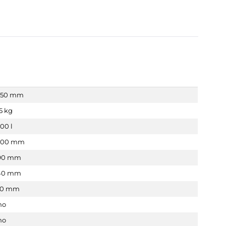
350 mm
5 kg
00 l
000 mm
90 mm
40 mm
10 mm
no
no