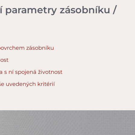
ší parametry zásobníku /
 povrchem zásobníku
ost
a s ní spojená životnost
e uvedených kritérií