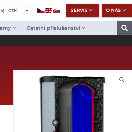
SERVIS
O NÁS
č) - CZK
témy
Ostatní příslušenství