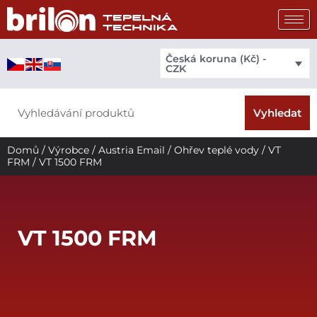
Přeskočit
na
obsah
Česká koruna (Kč) -
CZK
Search
Vyhledat
Domů
/
Výrobce
/
Austria Email
/
Ohřev teplé vody
/
VT
FRM
/ VT 1500 FRM
VT 1500 FRM