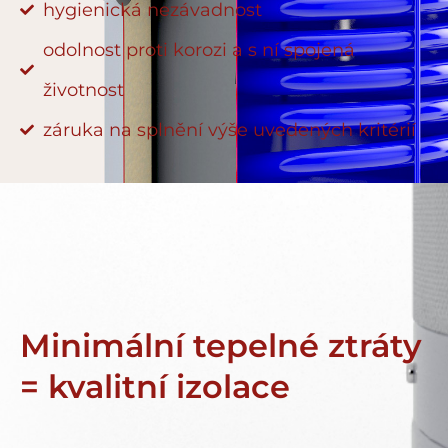
hygienická nezávadnost
odolnost proti korozi a s ní spojená
životnost
záruka na splnění výše uvedených kritérií
Minimální tepelné ztráty
= kvalitní izolace