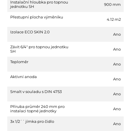
Instalační hloubka pro topnou
900 mm
jednotku SH
Přestupní plocha výměníku
4.12 m2
Izolace ECO SKIN 2.0
Ano
Závit 6/4" pro topnou jednotku
Ano
SH
Teploměr
Ano
Aktivní anoda
Ano
Smalt v souladu s DIN 4753
Ano
Příruba průměr 240 mm pro
Ano
instalaci topné jednotky
3x 1/2´´ jímka pro čidlo
Ano