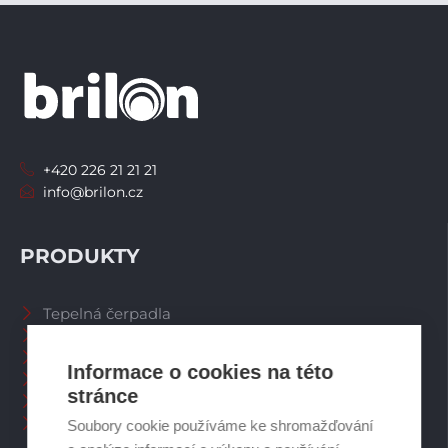
+420 226 21 21 21
info@brilon.cz
PRODUKTY
Tepelná čerpadla
Větrací systémy
Zásobníky TV
Informace o cookies na této
Spalinové systémy
stránce
Plynové kotle
Ostatní příslušenství
Soubory cookie používáme ke shromažďování