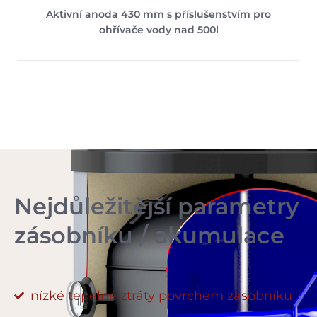
Aktivní anoda 430 mm s příslušenstvím pro
ohřívače vody nad 500l
Nejdůležitější parametry
zásobníku / akumulace
nízké tepelné ztráty povrchem zásobníku