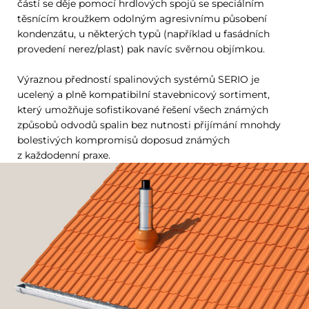
částí se děje pomocí hrdlových spojů se speciálním
těsnícím kroužkem odolným agresivnímu působení
kondenzátu, u některých typů (například u fasádních
provedení nerez/plast) pak navíc svěrnou objímkou.
Výraznou předností spalinových systémů SERIO je
ucelený a plně kompatibilní stavebnicový sortiment,
který umožňuje sofistikované řešení všech známých
způsobů odvodů spalin bez nutnosti přijímání mnohdy
bolestivých kompromisů doposud známých
z každodenní praxe.