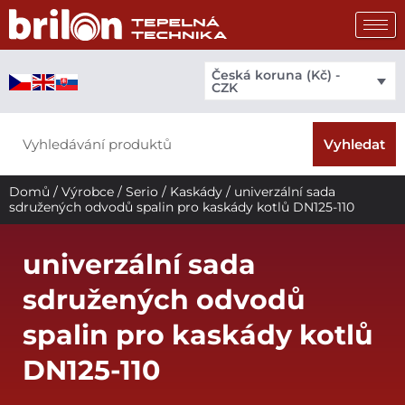
Přeskočit
na
obsah
Česká koruna (Kč) -
CZK
Search
Vyhledat
Domů
/
Výrobce
/
Serio
/
Kaskády
/ univerzální sada
sdružených odvodů spalin pro kaskády kotlů DN125-110
univerzální sada
sdružených odvodů
spalin pro kaskády kotlů
DN125-110