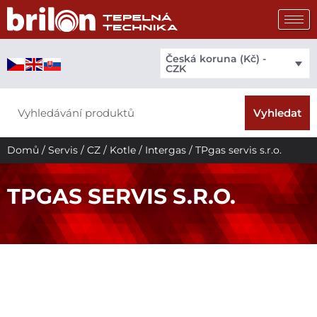
Přeskočit
na
obsah
Česká koruna (Kč) -
CZK
Search
Vyhledat
Domů
/
Servis
/
CZ
/
Kotle
/
Intergas
/ TPgas servis s.r.o.
TPGAS SERVIS S.R.O.