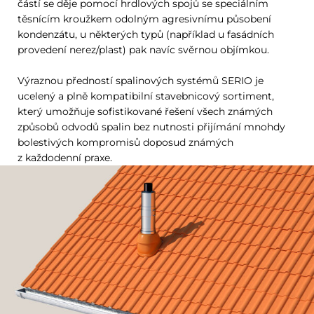
částí se děje pomocí hrdlových spojů se speciálním
těsnícím kroužkem odolným agresivnímu působení
kondenzátu, u některých typů (například u fasádních
provedení nerez/plast) pak navíc svěrnou objímkou.
Výraznou předností spalinových systémů SERIO je
ucelený a plně kompatibilní stavebnicový sortiment,
který umožňuje sofistikované řešení všech známých
způsobů odvodů spalin bez nutnosti přijímání mnohdy
bolestivých kompromisů doposud známých
z každodenní praxe.