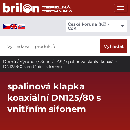
Přeskočit
na
obsah
Česká koruna (Kč) -
CZK
Search
Vyhledat
Domů
/
Výrobce
/
Serio
/
LAS
/ spalinová klapka koaxiální
DN125/80 s vnitřním sifonem
spalinová klapka
koaxiální DN125/80 s
vnitřním sifonem