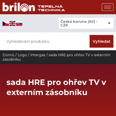
Přeskočit
na
obsah
Česká koruna (Kč) -
CZK
Search
Vyhledat
Domů
/
Logo
/
Intergas
/ sada HRE pro ohřev TV v externím
zásobníku
sada HRE pro ohřev TV v
externím zásobníku