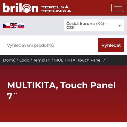
Přeskočit
na
obsah
Česká koruna (Kč) -
CZK
Search
Vyhledat
Domů
/
Logo
/
Templari
/ MULTIKITA, Touch Panel 7˝
MULTIKITA, Touch Panel
7˝