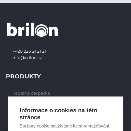
+420 226 21 21 21
info@brilon.cz
PRODUKTY
Tepelná čerpadla
Větrací systémy
Zásobníky TV
Informace o cookies na této
Spalinové systémy
stránce
Plynové kotle
Ostatní příslušenství
Soubory cookie používáme ke shromažďování