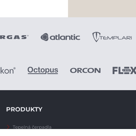
PRODUKTY
Tepelná čerpadla
Větrací systémy