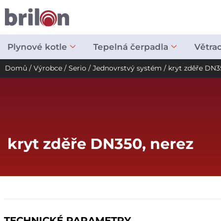
Přeskočit
na
obsah
Plynové kotle
Tepelná čerpadla
Větra
Domů
/
Výrobce
/
Serio
/
Jednovrstvý systém
/ kryt zděře DN3
kryt zděře DN350, nerez
TECHNICKÉ PARAMETRY