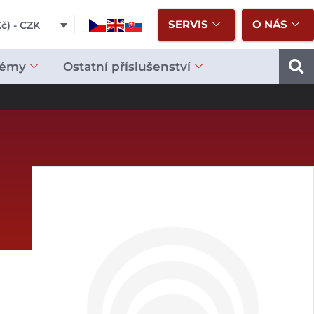
SERVIS
O NÁS
č) - CZK
témy
Ostatní příslušenství