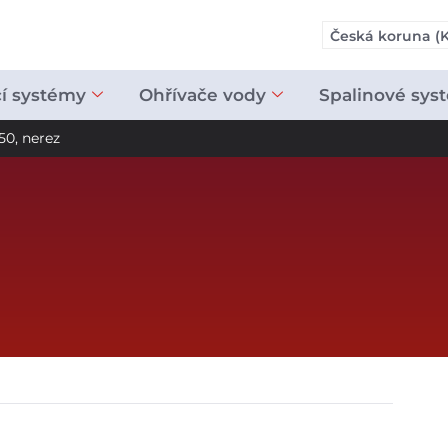
Česká koruna (K
cí systémy
Ohřívače vody
Spalinové sys
50, nerez