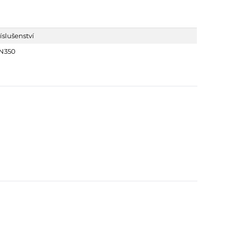
íslušenství
N350