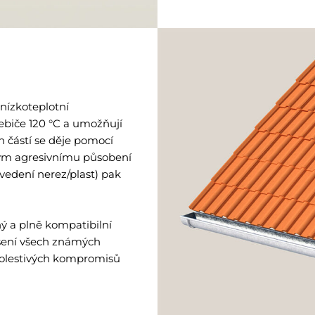
 nízkoteplotní
ebiče 120 °C a umožňují
ch částí se děje pomocí
ným agresivnímu působení
vedení nerez/plast) pak
ý a plně kompatibilní
ešení všech známých
bolestivých kompromisů