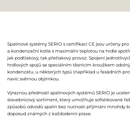
Spalinové systémy SERIO s certifikací CE jsou určeny pro
a kondenzační kotle s maximální teplotou na hrdle spotř
jak podtlakový, tak přetlakový provoz. Spojení jednotlivý
hrdlových spojů se speciálním těsnícím kroužkem odol
kondenzátu, u některých typů (například u fasádních pro
navíc svěrnou objímkou.
Výraznou předností spalinových systémů SERIO je ucelen
stavebnicový sortiment, který umožňuje sofistikované ř
způsobů odvodů spalin bez nutnosti přijímání mnohdy 
doposud známých z každodenní praxe.