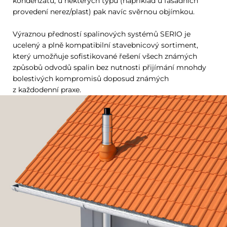
kondenzátu, u některých typů (například u fasádních
provedení nerez/plast) pak navíc svěrnou objímkou.
Výraznou předností spalinových systémů SERIO je
ucelený a plně kompatibilní stavebnicový sortiment,
který umožňuje sofistikované řešení všech známých
způsobů odvodů spalin bez nutnosti přijímání mnohdy
bolestivých kompromisů doposud známých
z každodenní praxe.