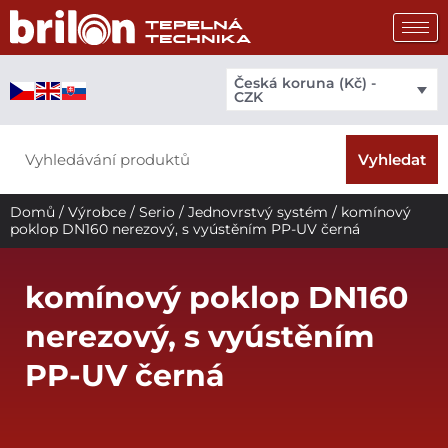
Přeskočit
na
obsah
Česká koruna (Kč) -
CZK
Search
Vyhledat
Domů
/
Výrobce
/
Serio
/
Jednovrstvý systém
/ komínový
poklop DN160 nerezový, s vyústěním PP-UV černá
komínový poklop DN160
nerezový, s vyústěním
PP-UV černá