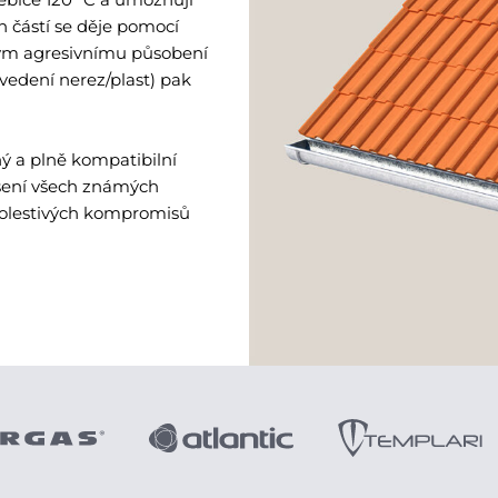
ch částí se děje pomocí
ným agresivnímu působení
vedení nerez/plast) pak
ý a plně kompatibilní
ešení všech známých
bolestivých kompromisů