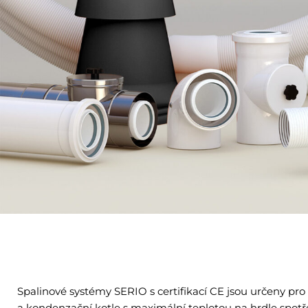
Spalinové systémy SERIO s certifikací CE jsou určeny pro
a kondenzační kotle s maximální teplotou na hrdle spotř