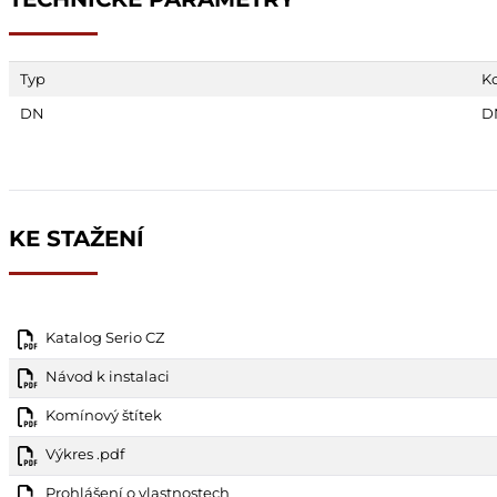
Typ
K
DN
D
KE STAŽENÍ
Katalog Serio CZ
Návod k instalaci
Komínový štítek
Výkres .pdf
Prohlášení o vlastnostech