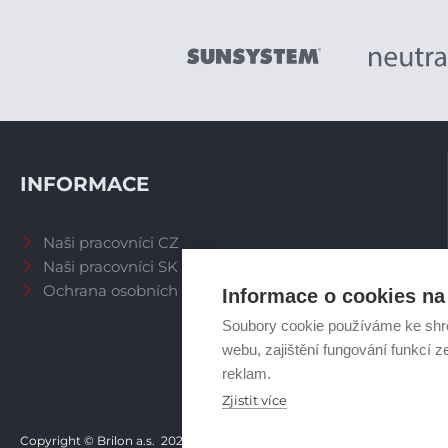
INFORMACE
Naši pracovníci CZ
Naši pracovníci SK
Ochrana osobních údajů
Informace o cookies na 
Soubory cookie používáme ke shr
webu, zajištění fungování funkcí z
reklam.
Zjistit více
Copyright © Brilon a.s.
2026