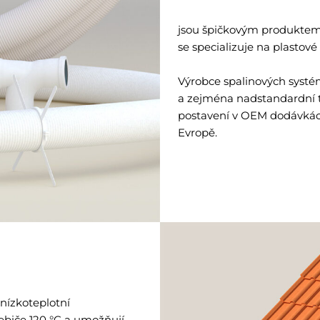
jsou špičkovým produkte
se specializuje na plastové
Výrobce spalinových systé
a zejména nadstandardní 
postavení v OEM dodávkách
Evropě.
 nízkoteplotní
ebiče 120 °C a umožňují