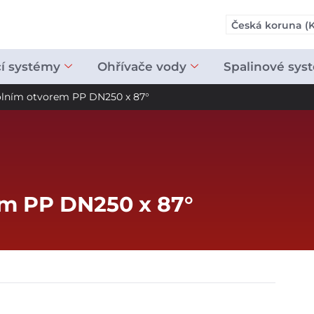
Česká koruna (K
cí systémy
Ohřívače vody
Spalinové sys
rolním otvorem PP DN250 x 87°
em PP DN250 x 87°