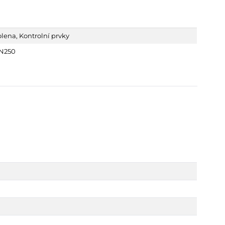
olena
,
Kontrolní prvky
N250