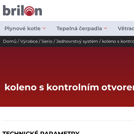
Přeskočit
na
obsah
Plynové kotle
Tepelná čerpadla
Větra
Domů
/
Výrobce
/
Serio
/
Jednovrstvý systém
/ koleno s kont
koleno s kontrolním otvor
TECHNICKÉ PARAMETRY