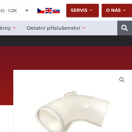
SERVIS
O NÁS
č) - CZK
témy
Ostatní příslušenství