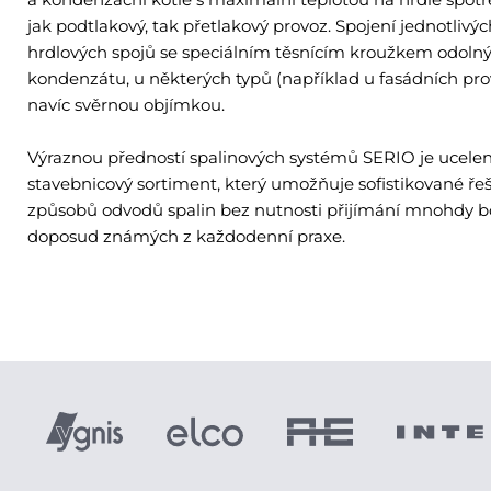
jak podtlakový, tak přetlakový provoz. Spojení jednotlivý
hrdlových spojů se speciálním těsnícím kroužkem odol
kondenzátu, u některých typů (například u fasádních pro
navíc svěrnou objímkou.
Výraznou předností spalinových systémů SERIO je ucelen
stavebnicový sortiment, který umožňuje sofistikované ř
způsobů odvodů spalin bez nutnosti přijímání mnohdy 
doposud známých z každodenní praxe.