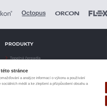
PRODUKTY
Tepelná čerpadla
Větrací systémy
Zásobníky TV
této stránce
Spalinové systémy
omažďování a analýze informací o výkonu a používání
Plynové kotle
e sociálních médií a ke zlepšení a přizpůsobení obsahu a
Ostatní příslušenství