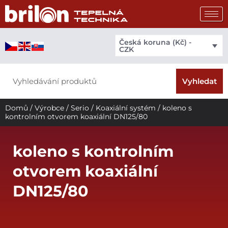
Přeskočit
na
obsah
Česká koruna (Kč) -
CZK
Search
Vyhledat
Domů
/
Výrobce
/
Serio
/
Koaxiální systém
/ koleno s
kontrolním otvorem koaxiální DN125/80
koleno s kontrolním
otvorem koaxiální
DN125/80