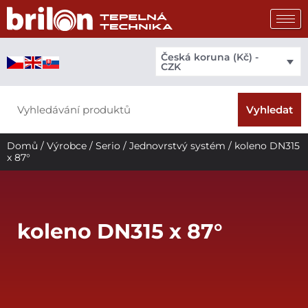
Přeskočit
na
obsah
Česká koruna (Kč) -
CZK
Search
Vyhledat
Domů
/
Výrobce
/
Serio
/
Jednovrstvý systém
/ koleno DN315
x 87°
koleno DN315 x 87°