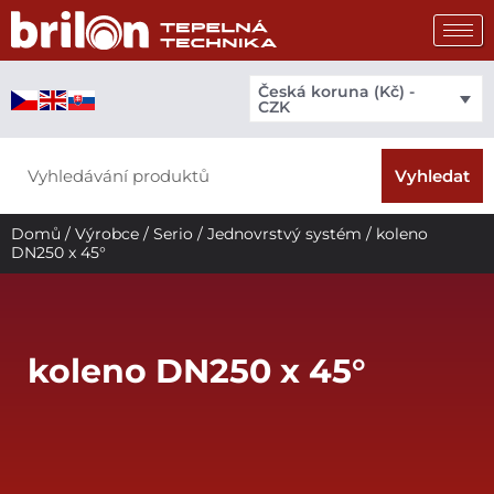
Přeskočit
na
obsah
Česká koruna (Kč) -
CZK
Search
Vyhledat
Domů
/
Výrobce
/
Serio
/
Jednovrstvý systém
/ koleno
DN250 x 45°
koleno DN250 x 45°