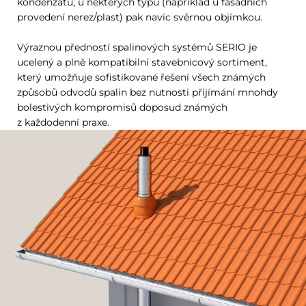
kondenzátu, u některých typů (například u fasádních
provedení nerez/plast) pak navíc svěrnou objímkou.
Výraznou předností spalinových systémů SERIO je
ucelený a plně kompatibilní stavebnicový sortiment,
který umožňuje sofistikované řešení všech známých
způsobů odvodů spalin bez nutnosti přijímání mnohdy
bolestivých kompromisů doposud známých
z každodenní praxe.