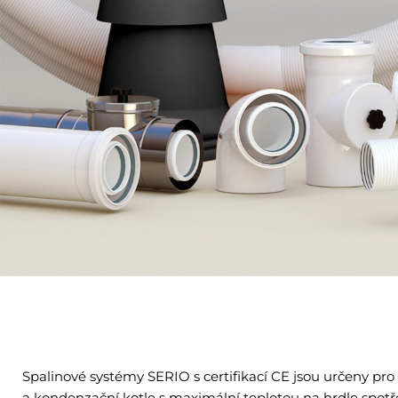
Spalinové systémy SERIO s certifikací CE jsou určeny pro
a kondenzační kotle s maximální teplotou na hrdle spotř