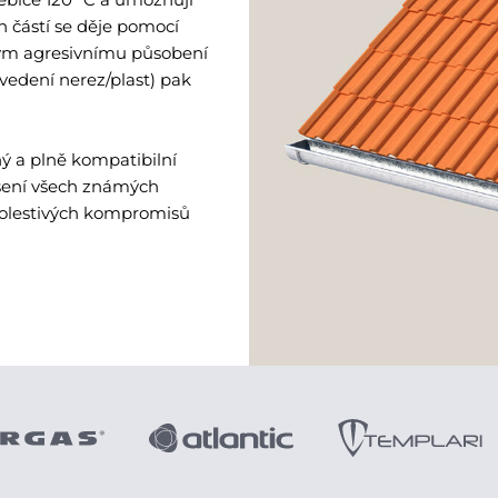
ch částí se děje pomocí
ným agresivnímu působení
vedení nerez/plast) pak
ý a plně kompatibilní
ešení všech známých
bolestivých kompromisů