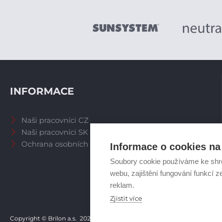
INFORMACE
Naši pracovníci CZ
Naši pracovníci SK
Ochrana osobních údajů
Informace o cookies na 
Soubory cookie používáme ke shr
webu, zajištění fungování funkcí z
reklam.
Zjistit více
Copyright © Brilon a.s.
2026