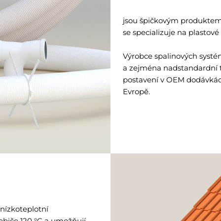
jsou špičkovým produkte
se specializuje na plastové
Výrobce spalinových systé
a zejména nadstandardní 
postavení v OEM dodávkách
Evropě.
 nízkoteplotní
ebiče 120 °C a umožňují