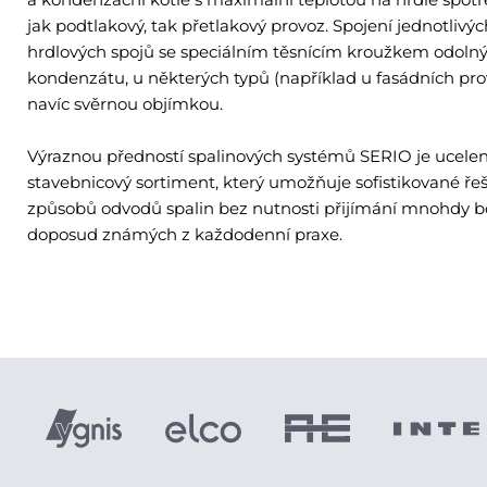
jak podtlakový, tak přetlakový provoz. Spojení jednotlivý
hrdlových spojů se speciálním těsnícím kroužkem odol
kondenzátu, u některých typů (například u fasádních pro
navíc svěrnou objímkou.
Výraznou předností spalinových systémů SERIO je ucelen
stavebnicový sortiment, který umožňuje sofistikované ř
způsobů odvodů spalin bez nutnosti přijímání mnohdy 
doposud známých z každodenní praxe.