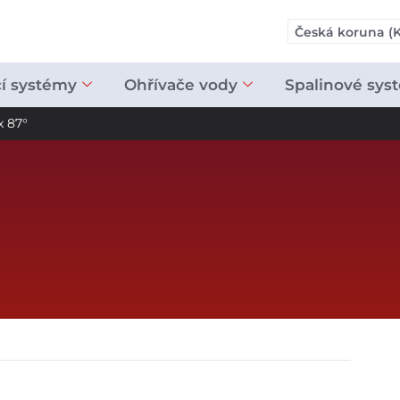
Česká koruna (K
cí systémy
Ohřívače vody
Spalinové sys
x 87°