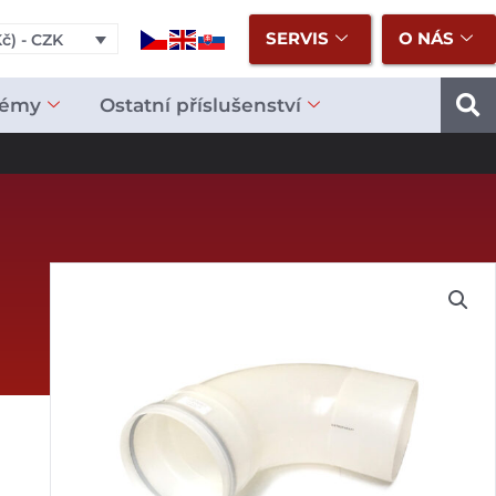
SERVIS
O NÁS
č) - CZK
témy
Ostatní příslušenství