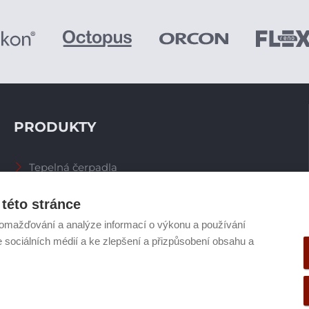
PRODUKTY
Tepelná čerpadla
Větrací systémy
Zásobníky TV
této stránce
Spalinové systémy
omažďování a analýze informací o výkonu a používání
Plynové kotle
e sociálních médií a ke zlepšení a přizpůsobení obsahu a
Ostatní příslušenství