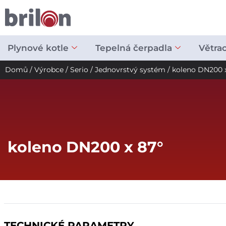
Přeskočit
na
obsah
Plynové kotle
Tepelná čerpadla
Větra
Domů
/
Výrobce
/
Serio
/
Jednovrstvý systém
/ koleno DN200 
koleno DN200 x 87°
TECHNICKÉ PARAMETRY