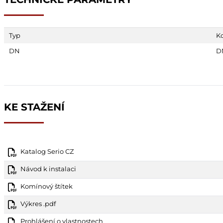
Typ
K
DN
D
KE STAŽENÍ
Katalog Serio CZ
Návod k instalaci
Komínový štítek
Výkres .pdf
Prohlášení o vlastnostech