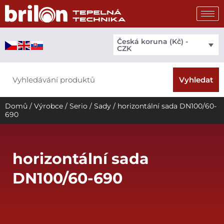
Přeskočit
na
obsah
Česká koruna (Kč) -
CZK
Search
Vyhledat
Domů
/
Výrobce
/
Serio
/
Sady
/ horizontální sada DN100/60-
690
horizontální sada
DN100/60-690