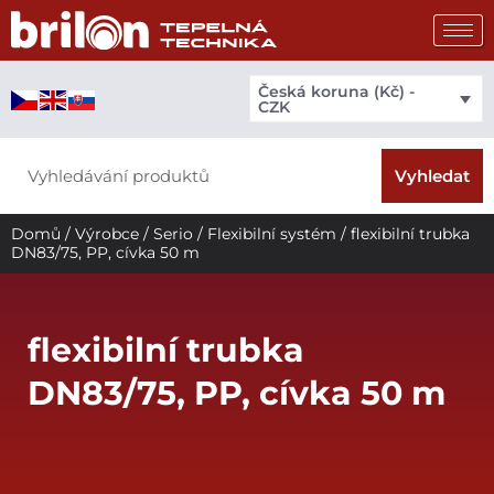
Přeskočit
na
obsah
Česká koruna (Kč) -
CZK
Search
Vyhledat
Domů
/
Výrobce
/
Serio
/
Flexibilní systém
/ flexibilní trubka
DN83/75, PP, cívka 50 m
flexibilní trubka
DN83/75, PP, cívka 50 m