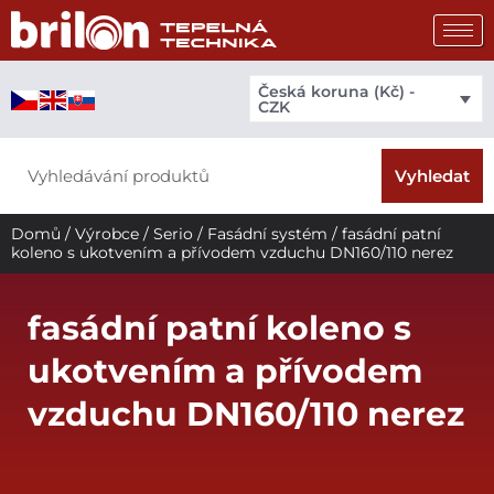
Přeskočit
na
obsah
Česká koruna (Kč) -
CZK
Search
Vyhledat
Domů
/
Výrobce
/
Serio
/
Fasádní systém
/ fasádní patní
koleno s ukotvením a přívodem vzduchu DN160/110 nerez
fasádní patní koleno s
ukotvením a přívodem
vzduchu DN160/110 nerez