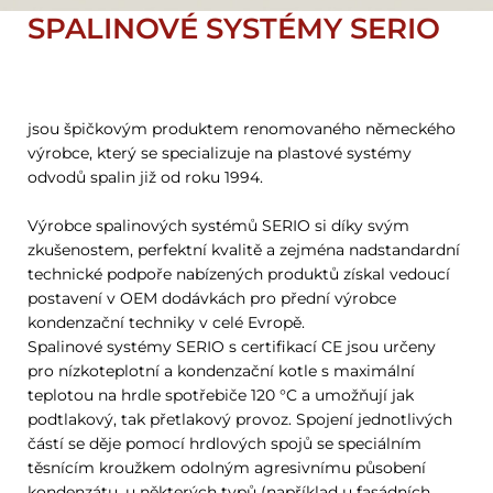
SPALINOVÉ SYSTÉMY SERIO
jsou špičkovým produktem renomovaného německého
výrobce, který se specializuje na plastové systémy
odvodů spalin již od roku 1994.
Výrobce spalinových systémů SERIO si díky svým
zkušenostem, perfektní kvalitě a zejména nadstandardní
technické podpoře nabízených produktů získal vedoucí
postavení v OEM dodávkách pro přední výrobce
kondenzační techniky v celé Evropě.
Spalinové systémy SERIO s certifikací CE jsou určeny
pro nízkoteplotní a kondenzační kotle s maximální
teplotou na hrdle spotřebiče 120 °C a umožňují jak
podtlakový, tak přetlakový provoz. Spojení jednotlivých
částí se děje pomocí hrdlových spojů se speciálním
těsnícím kroužkem odolným agresivnímu působení
kondenzátu, u některých typů (například u fasádních