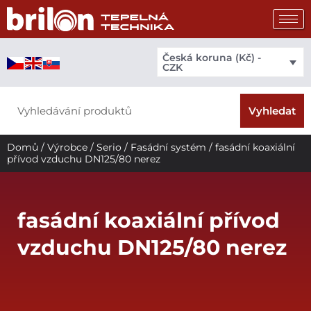
Přeskočit
na
obsah
Česká koruna (Kč) -
CZK
Search
Vyhledat
Domů
/
Výrobce
/
Serio
/
Fasádní systém
/ fasádní koaxiální
přívod vzduchu DN125/80 nerez
fasádní koaxiální přívod
vzduchu DN125/80 nerez