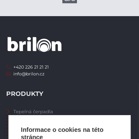
+420 226 21 21 21
info@brilon.cz
PRODUKTY
Tepelná čerpadla
Větrací systémy
Zásobníky TV
Informace o cookies na této
Spalinové systémy
stránce
Plynové kotle