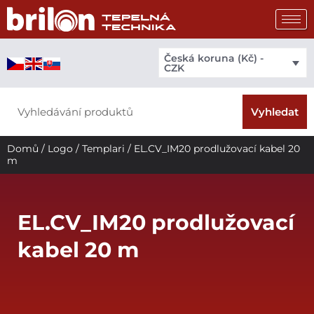
Přeskočit
na
obsah
Česká koruna (Kč) -
CZK
Search
Vyhledat
Domů
/
Logo
/
Templari
/ EL.CV_IM20 prodlužovací kabel 20
m
EL.CV_IM20 prodlužovací
kabel 20 m