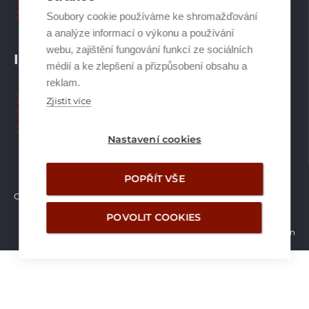
Ostatní příslušenství
Soubory cookie používáme ke shromažďování
a analýze informací o výkonu a používání
webu, zajištění fungování funkcí ze sociálních
INFORMACE
médií a ke zlepšení a přizpůsobení obsahu a
reklam.
Naši pracovníci CZ
Zjistit více
Naši pracovníci SK
Ochrana osobních údajů
Nastavení cookies
POPŘÍT VŠE
Copyright © Brilon a.s.
2026
POVOLIT COOKIES
Vytvořilo studio Žalud Design