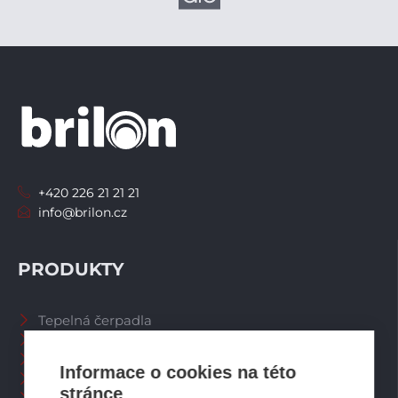
+420 226 21 21 21
info@brilon.cz
PRODUKTY
Tepelná čerpadla
Větrací systémy
Zásobníky TV
Informace o cookies na této
Spalinové systémy
stránce