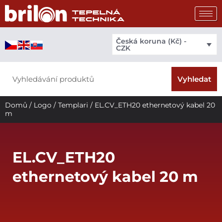
Přeskočit
na
obsah
Česká koruna (Kč) -
CZK
Search
Vyhledat
Domů
/
Logo
/
Templari
/ EL.CV_ETH20 ethernetový kabel 20
m
EL.CV_ETH20
ethernetový kabel 20 m