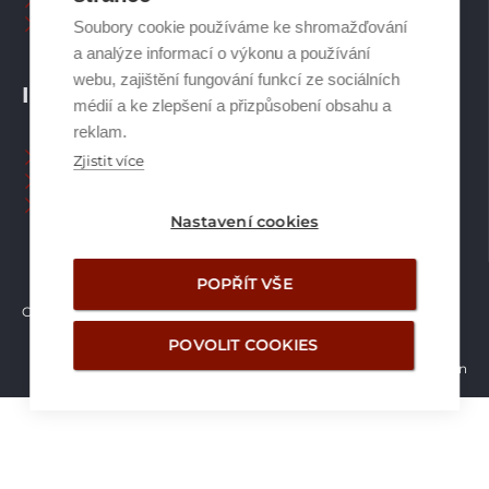
Plynové kotle
Ostatní příslušenství
Soubory cookie používáme ke shromažďování
a analýze informací o výkonu a používání
webu, zajištění fungování funkcí ze sociálních
INFORMACE
médií a ke zlepšení a přizpůsobení obsahu a
reklam.
Naši pracovníci CZ
Zjistit více
Naši pracovníci SK
Ochrana osobních údajů
Nastavení cookies
POPŘÍT VŠE
Copyright © Brilon a.s.
2026
POVOLIT COOKIES
Vytvořilo studio Žalud Design