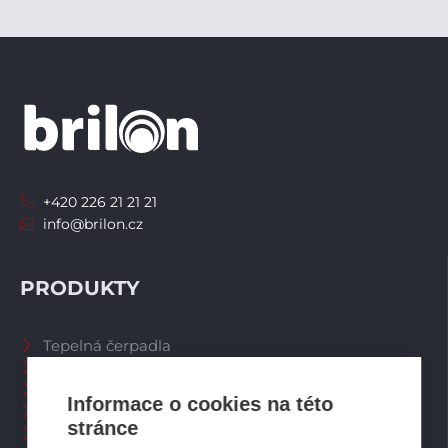
+420 226 21 21 21
info@brilon.cz
PRODUKTY
Tepelná čerpadla
Větrací systémy
Zásobníky TV
Informace o cookies na této
Spalinové systémy
stránce
Plynové kotle