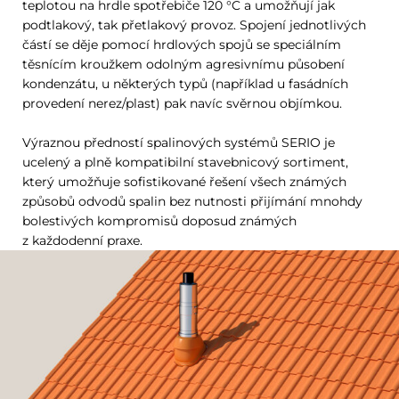
teplotou na hrdle spotřebiče 120 °C a umožňují jak
podtlakový, tak přetlakový provoz. Spojení jednotlivých
částí se děje pomocí hrdlových spojů se speciálním
těsnícím kroužkem odolným agresivnímu působení
kondenzátu, u některých typů (například u fasádních
provedení nerez/plast) pak navíc svěrnou objímkou.
Výraznou předností spalinových systémů SERIO je
ucelený a plně kompatibilní stavebnicový sortiment,
který umožňuje sofistikované řešení všech známých
způsobů odvodů spalin bez nutnosti přijímání mnohdy
bolestivých kompromisů doposud známých
z každodenní praxe.