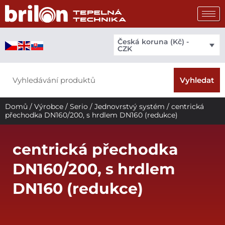
Přeskočit
na
obsah
Česká koruna (Kč) -
CZK
Search
Vyhledat
Domů
/
Výrobce
/
Serio
/
Jednovrstvý systém
/ centrická
přechodka DN160/200, s hrdlem DN160 (redukce)
centrická přechodka
DN160/200, s hrdlem
DN160 (redukce)