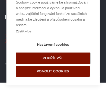
Ostatní příslušenství
Soubory cookie používáme ke shromažďování
a analýze informací o výkonu a používání
webu, zajištění fungování funkcí ze sociálních
INFORMACE
médií a ke zlepšení a přizpůsobení obsahu a
reklam.
Naši pracovníci CZ
Zjistit více
Naši pracovníci SK
Ochrana osobních údajů
Nastavení cookies
POPŘÍT VŠE
Copyright © Brilon a.s.
2026
POVOLIT COOKIES
Vytvořilo studio Žalud Design