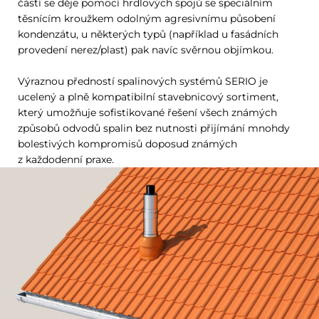
částí se děje pomocí hrdlových spojů se speciálním
těsnícím kroužkem odolným agresivnímu působení
kondenzátu, u některých typů (například u fasádních
provedení nerez/plast) pak navíc svěrnou objímkou.
Výraznou předností spalinových systémů SERIO je
ucelený a plně kompatibilní stavebnicový sortiment,
který umožňuje sofistikované řešení všech známých
způsobů odvodů spalin bez nutnosti přijímání mnohdy
bolestivých kompromisů doposud známých
z každodenní praxe.