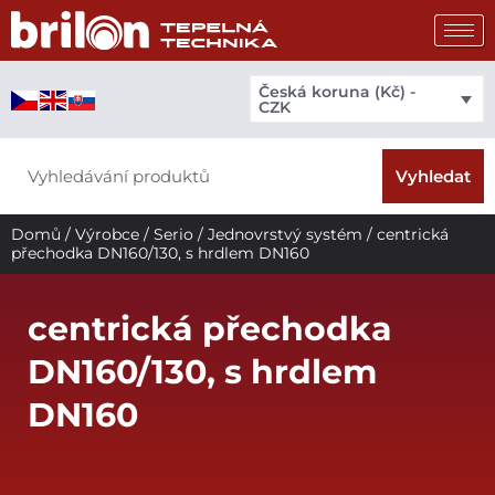
Přeskočit
na
obsah
Česká koruna (Kč) -
CZK
Search
Vyhledat
Domů
/
Výrobce
/
Serio
/
Jednovrstvý systém
/ centrická
přechodka DN160/130, s hrdlem DN160
centrická přechodka
DN160/130, s hrdlem
DN160