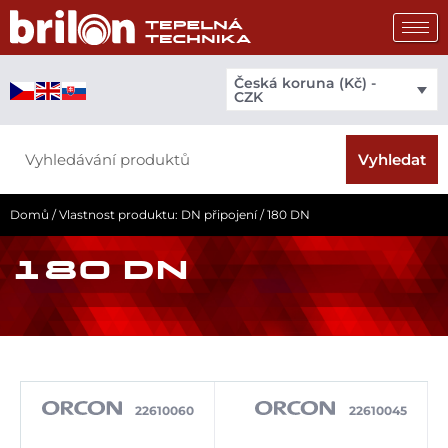
Přeskočit
na
obsah
Česká koruna (Kč) -
CZK
Search
Vyhledat
Domů
/ Vlastnost produktu: DN připojení / 180 DN
180 DN
22610060
22610045