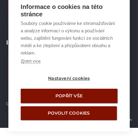
Zásobníky TV
Informace o cookies na této
Spalinové systémy
stránce
Plynové kotle
Ostatní příslušenství
Soubory cookie používáme ke shromažďování
a analýze informací o výkonu a používání
webu, zajištění fungování funkcí ze sociálních
INFORMACE
médií a ke zlepšení a přizpůsobení obsahu a
reklam.
Naši pracovníci CZ
Zjistit více
Naši pracovníci SK
Ochrana osobních údajů
Nastavení cookies
POPŘÍT VŠE
Copyright © Brilon a.s.
2026
POVOLIT COOKIES
Vytvořilo studio Žalud Design