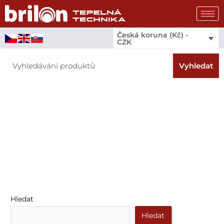
Přeskočit
na
obsah
Česká koruna (Kč) -
CZK
Search
Vyhledat
Hledat
Hledat